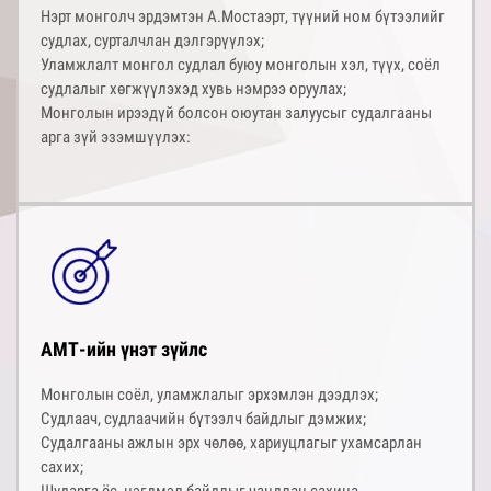
Нэрт монголч эрдэмтэн А.Мостаэрт, түүний ном бүтээлийг
судлах, сурталчлан дэлгэрүүлэх;
Уламжлалт монгол судлал буюу монголын хэл, түүх, соёл
судлалыг хөгжүүлэхэд хувь нэмрээ оруулах;
Монголын ирээдүй болсон оюутан залуусыг судалгааны
арга зүй эзэмшүүлэх:
АМТ-ийн үнэт зүйлс
Монголын соёл, уламжлалыг эрхэмлэн дээдлэх;
Судлаач, судлаачийн бүтээлч байдлыг дэмжих;
Судалгааны ажлын эрх чөлөө, хариуцлагыг ухамсарлан
сахих;