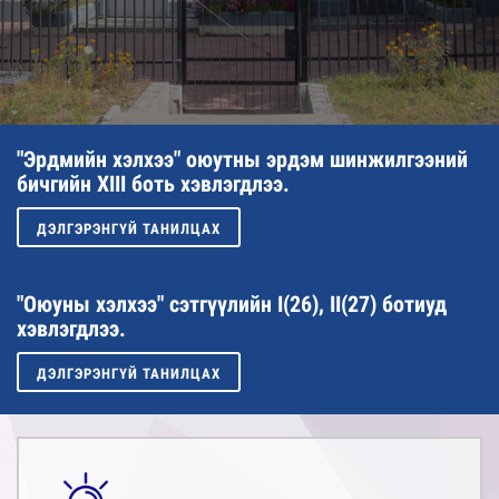
"Эрдмийн хэлхээ" оюутны эрдэм шинжилгээний
бичгийн XIII боть хэвлэгдлээ.
ДЭЛГЭРЭНГҮЙ ТАНИЛЦАХ
"Оюуны хэлхээ" сэтгүүлийн I(26), II(27) ботиуд
хэвлэгдлээ.
ДЭЛГЭРЭНГҮЙ ТАНИЛЦАХ