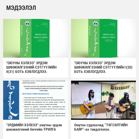
МЭДЭЭЛЭЛ
"ОЮУНЫ ХЭЛХЭЭ" ЭРДЭМ
"ОЮУНЫ ХЭЛХЭЭ" ЭРДЭМ
ШИНЖИЛГЭЭНИЙ СЭТГҮҮЛИЙН
ШИНЖИЛГЭЭНИЙ СЭТГҮҮЛИЙН I(30)
II(31) БОТЬ ХЭВЛЭГДЛЭЭ.
БОТЬ ХЭВЛЭГДЛЭЭ.
"ЭРДМИЙН ХЭЛХЭЭ" оюутны эрдэм
Оюутан судлаачид “ТӨГСӨЛТИЙН
шинжилгээний бичгийн УРИЛГА
БАЯР”-аа тэмдэглэлээ.