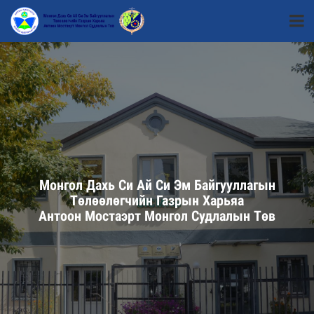
Монгол Дахь Си Ай Си Эм Байгууллагын
Төлөөлөгчийн Газрын Харьяа
Антоон Мостаэрт Монгол Судлалын Төв