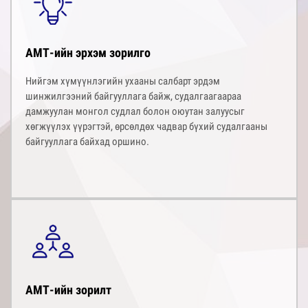
АМТ-ийн эрхэм зорилго
Нийгэм хүмүүнлэгийн ухааны салбарт эрдэм
шинжилгээний байгууллага байж, судалгаагаараа
дамжуулан монгол судлал болон оюутан залуусыг
хөгжүүлэх үүрэгтэй, өрсөлдөх чадвар бүхий судалгааны
байгууллага байхад оршино.
АМТ-ийн зорилт