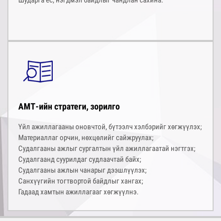
Шударга ёс, нэгдмэл байдлыг чандлан сахина.
АМТ-ийн стратеги, зорилго
Үйл ажиллагааны оновчтой, бүтээлч хэлбэрийг хөгжүүлэх;
Материаллаг орчин, нөхцөлийг сайжруулах;
Судалгааны ажлыг сургалтын үйл ажиллагаатай нэгтгэх;
Судалгаанд суурилдаг судлаачтай байх;
Судалгааны ажлын чанарыг дээшлүүлэх;
Санхүүгийн тогтвортой байдлыг хангах;
Гадаад хамтын ажиллагааг хөгжүүлнэ.