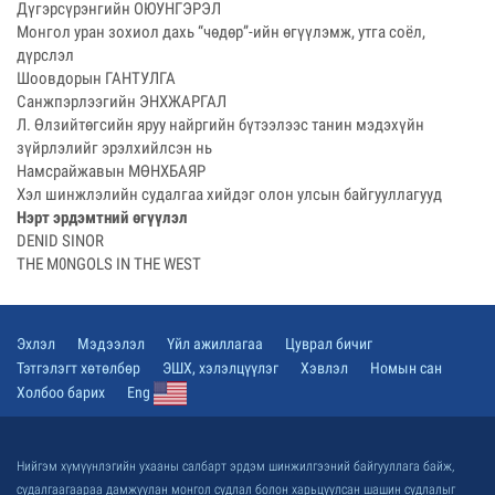
Дүгэрсүрэнгийн ОЮУНГЭРЭЛ
Монгол уран зохиол дахь “чөдөр”-ийн өгүүлэмж, утга соёл,
дүрслэл
Шоовдорын ГАНТУЛГА
Санжпэрлээгийн ЭНХЖАРГАЛ
Л. Өлзийтөгсийн яруу найргийн бүтээлээс танин мэдэхүйн
зүйрлэлийг эрэлхийлсэн нь
Намсрайжавын МӨНХБАЯР
Хэл шинжлэлийн судалгаа хийдэг олон улсын байгууллагууд
Нэрт эрдэмтний өгүүлэл
DENID SINOR
ТНЕ М0NGOLS IN THE WEST
Эхлэл
Мэдээлэл
Үйл ажиллагаа
Цуврал бичиг
Тэтгэлэгт хөтөлбөр
ЭШХ, хэлэлцүүлэг
Хэвлэл
Номын сан
Холбоо барих
Eng
Нийгэм хүмүүнлэгийн ухааны салбарт эрдэм шинжилгээний байгууллага байж,
судалгаагаараа дамжуулан монгол судлал болон харьцуулсан шашин судлалыг