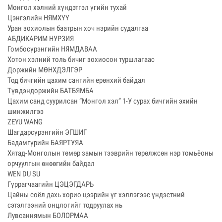
Монгол хэлний хүндэтгэл үгийн тухай
Цэнгэлийн НЯМХҮҮ
Уран зохиолын баатрын хоч нэрийн судалгаа
АБДИКАРИМ НУРЗИЯ
Гомбосүрэнгийн НЯМДАВАА
Хотон хэлний толь бичиг зохиосон туршлагаас
Доржийн МӨНХДЭЛГЭР
Тод бичгийн цахим сангийн ерөнхий байдал
Түвдэндоржийн БАТБЯМБА
Цахим санд суурилсан “Монгол хэл” 1-У сурах бичгийн эхийн
шинжилгээ
ZEYU WANG
Шагдарсүрэнгийн ЭГШИГ
Бадамгүрийн БАЯРТУЯА
Хятад-Монголын төмөр замын тээврийн төрөлжсөн нэр томьёоны
орчуулгын өнөөгийн байдал
WEN DU SU
Гүррагчаагийн ЦЭЦЭГДАРЬ
Цайны соёл дахь хорио цээрийн үг хэллэгээс үндэстний
сэтэлгээний онцлогийг тодруулах нь
Лувсаннямын БОЛОРМАА