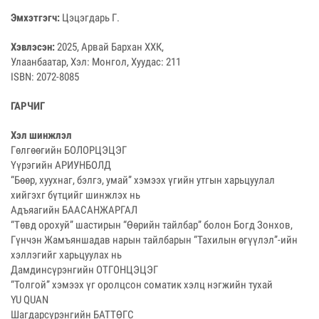
Эмхэтгэгч:
Цэцэгдарь Г.
Хэвлэсэн:
2025, Арвай Бархан ХХК,
Улаанбаатар, Хэл: Монгол, Хуудас: 211
ISBN: 2072-8085
ГАРЧИГ
Хэл шинжлэл
Гөлгөөгийн БОЛОРЦЭЦЭГ
Үүрэгийн АРИУНБОЛД
“Бөөр, хуухнаг, бэлгэ, умай” хэмээх үгийн утгын харьцуулал
хийгэхг бүтцийг шинжлэх нь
Адъяагийн БААСАНЖАРГАЛ
“Төвд орохуй” шастирын “Өөрийн тайлбар” болон Богд Зонхов,
Гүнчэн Жамъяншадав нарын тайлбарын “Тахилын өгүүлэл”-ийн
хэллэгийг харьцуулах нь
Дамдинсүрэнгийн ОТГОНЦЭЦЭГ
“Толгой” хэмээх үг оролцсон соматик хэлц нэгжийн тухай
YU QUAN
Шагдарсүрэнгийн БАТТӨГС