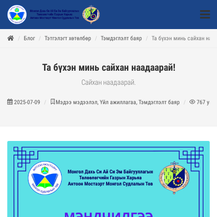
Блог
Тэтгэлэгт хөтөлбөр
Тэмдэглэлт баяр
Та бүхэн минь сайхан наа
Та бүхэн минь сайхан наадаарай!
Сайхан наадаарай.
2025-07-09
Мэдээ мэдээлэл, Үйл ажиллагаа, Тэмдэглэлт баяр
767
унш