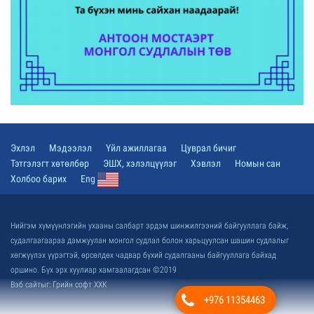
Эхлэл
Мэдээлэл
Үйл ажиллагаа
Цуврал бичиг
Тэтгэлэгт хөтөлбөр
ЭШХ, хэлэлцүүлэг
Хэвлэл
Номын сан
Холбоо барих
Eng
Нийгэм хүмүүнлэгийн ухааны салбарт эрдэм шинжилгээний байгууллага байж,
судалгаагаараа дамжуулан монгол судлал болон харьцуулсан шашин судлалыг
хөгжүүлэх үүрэгтэй, өрсөлдөх чадвар бүхий судалгааны байгууллага байхад
оршино. Бүх эрх хуулиар хамгаалагдсан ©2019
Вэб сайт
ыг:
Грийн софт ХХК
+976 11354463
Дуудлагын төв