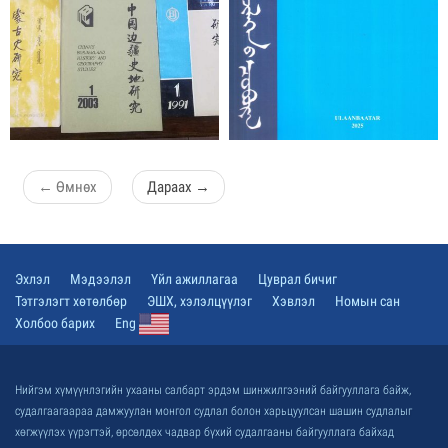
←
Өмнөх
Дараах
→
Эхлэл
Мэдээлэл
Үйл ажиллагаа
Цуврал бичиг
Тэтгэлэгт хөтөлбөр
ЭШХ, хэлэлцүүлэг
Хэвлэл
Номын сан
Холбоо барих
Eng
Нийгэм хүмүүнлэгийн ухааны салбарт эрдэм шинжилгээний байгууллага байж,
судалгаагаараа дамжуулан монгол судлал болон харьцуулсан шашин судлалыг
хөгжүүлэх үүрэгтэй, өрсөлдөх чадвар бүхий судалгааны байгууллага байхад