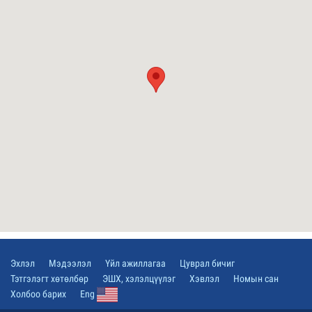
Эхлэл
Мэдээлэл
Үйл ажиллагаа
Цуврал бичиг
Тэтгэлэгт хөтөлбөр
ЭШХ, хэлэлцүүлэг
Хэвлэл
Номын сан
Холбоо барих
Eng