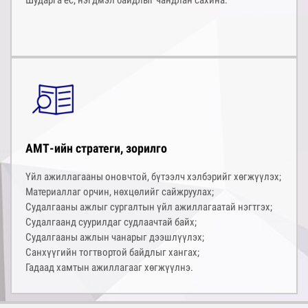
Шударга ёс, нэгдмэл байдлыг чандлан сахина.
АМТ-ийн стратеги, зорилго
Үйл ажиллагааны оновчтой, бүтээлч хэлбэрийг хөгжүүлэх;
Материаллаг орчин, нөхцөлийг сайжруулах;
Судалгааны ажлыг сургалтын үйл ажиллагаатай нэгтгэх;
Судалгаанд суурилдаг судлаачтай байх;
Судалгааны ажлын чанарыг дээшлүүлэх;
Санхүүгийн тогтвортой байдлыг хангах;
Гадаад хамтын ажиллагааг хөгжүүлнэ.