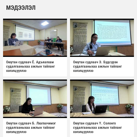
МЭДЭЭЛЭЛ
Оюутан судлаач Ё. Адъяалхам
Оюутан судлаач Э. Будсүрэн
судалгааныхаа ажлын тайланг
судалгааныхаа ажлын тайланг
хэлэлцүүллээ
хэлэлцүүллээ
Оюутан судлаач Б. Лхагвачимэг
Оюутан судлаач Ү. Солонго
судалгааныхаа ажлын тайланг
судалгааныхаа ажлын тайланг
хэлэлцүүллээ
хэлэлцүүллээ