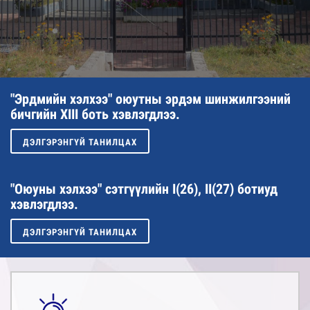
"Эрдмийн хэлхээ" оюутны эрдэм шинжилгээний
бичгийн XIII боть хэвлэгдлээ.
ДЭЛГЭРЭНГҮЙ ТАНИЛЦАХ
"Оюуны хэлхээ" сэтгүүлийн I(26), II(27) ботиуд
хэвлэгдлээ.
ДЭЛГЭРЭНГҮЙ ТАНИЛЦАХ