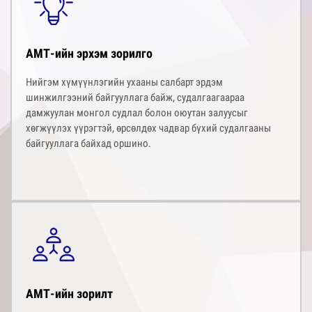
АМТ-ийн эрхэм зорилго
Нийгэм хүмүүнлэгийн ухааны салбарт эрдэм
шинжилгээний байгууллага байж, судалгаагаараа
дамжуулан монгол судлал болон оюутан залуусыг
хөгжүүлэх үүрэгтэй, өрсөлдөх чадвар бүхий судалгааны
байгууллага байхад оршино.
АМТ-ийн зорилт