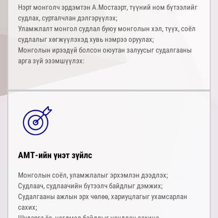
Нэрт монголч эрдэмтэн А.Мостаэрт, түүний ном бүтээлийг
судлах, сурталчлан дэлгэрүүлэх;
Уламжлалт монгол судлал буюу монголын хэл, түүх, соёл
судлалыг хөгжүүлэхэд хувь нэмрээ оруулах;
Монголын ирээдүй болсон оюутан залуусыг судалгааны
арга зүй эзэмшүүлэх:
АМТ-ийн үнэт зүйлс
Монголын соёл, уламжлалыг эрхэмлэн дээдлэх;
Судлаач, судлаачийн бүтээлч байдлыг дэмжих;
Судалгааны ажлын эрх чөлөө, хариуцлагыг ухамсарлан
сахих;