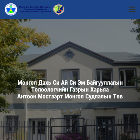
Монгол Дахь Си Ай Си Эм Байгууллагын
Төлөөлөгчийн Газрын Харьяа
Антоон Мостаэрт Монгол Судлалын Төв