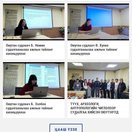
Оюутан судлаач Б. Номин
Оюутан судлаач Ө. Хулан
судалгааныхаа ажлын тайланг
судалгааныхаа ажлын тайланг
хэлэлцүүллээ
хэлэлцүүллээ
Оюутан судлаач Б. Золбоо
ТҮҮХ, АРХЕОЛОГИ,
судалгааныхаа ажлын тайланг
АНТРОПОЛОГИЙН ЧИГЛЭЛЭЭР
хэлэлцүүллээ
СУДАЛГАА ХИЙСЭН ОЮУТНУУД
ТАЙЛАНГАА ХЭЛЭЛЦҮҮЛЛЭЭ /3/
ЦААШ ҮЗЭХ