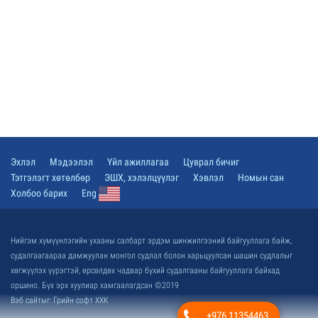
Эхлэл
Мэдээлэл
Үйл ажиллагаа
Цуврал бичиг
Тэтгэлэгт хөтөлбөр
ЭШХ, хэлэлцүүлэг
Хэвлэл
Номын сан
Холбоо барих
Eng
Нийгэм хүмүүнлэгийн ухааны салбарт эрдэм шинжилгээний байгууллага байж,
судалгаагаараа дамжуулан монгол судлал болон харьцуулсан шашин судлалыг
хөгжүүлэх үүрэгтэй, өрсөлдөх чадвар бүхий судалгааны байгууллага байхад
оршино. Бүх эрх хуулиар хамгаалагдсан ©2019
Вэб сайт
ыг:
Грийн софт ХХК
+976 11354463