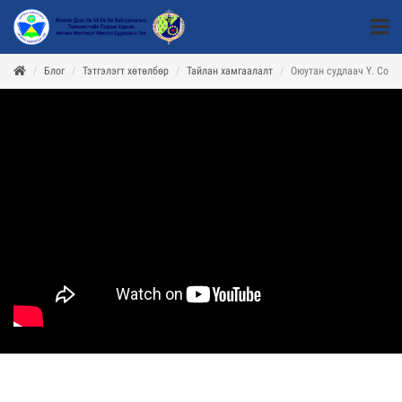
Блог
Тэтгэлэгт хөтөлбөр
Тайлан хамгаалалт
Оюутан судлаач Ү. Соло