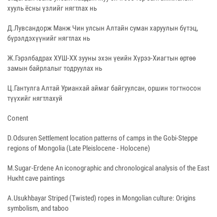
хууль ёсны үзлийг нягтлах нь
Д.Лувсандорж Манж Чин улсын Алтайн суман харуулын бүтэц,
бүрэлдэхүүнийг нягтлах нь
Ж.Гэрэлбадрах ХУШ-ХХ зууны эхэн үеийн Хүрээ-Хиагтын өртөө
замын байрлалыг тодруулах нь
Ц.Гантулга Алтай Урианхай аймаг байгуулсан, оршин тогтносон
түүхийг нягтлахуй
Сопent
D.Odsuren Settlement lосаtion раttеrns оf саmрs in the Gobi-Stерре
геgions оf Мопgoliа (Lаtе Plеislосепе - Нoloсепе)
М.Sugаг-Егdепе Аn iсоnоgгаphiс аnd сhrоnоlоgiсаl аnаlysis оf the Еаst
Huкht саvе раintings
A.Usukhbayar Striped (Twisted) ropes in Mongolian culture: Origins
symbolism, and taboo