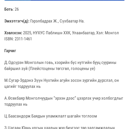
Боть
: 26
Эмхэтгэгч(д):
Гэрэлбадрах Ж., Сүхбаатар На.
Хэвлэсэн:
2025, НУХУС Паблишн ХХК, Улаанбаатар, Хэл: Монгол
ISBN: 2311-1461
Гарчиг
Д.Одсүрэн Монголын говь, хээрийн бүс нутгийн бууц суурины
байршил зүй (Плейстоцены төгсгөл, голоцены үе)
М.Сугар-Эрдэнэ Зүүн Нүхтийн агуйн зосон зургийн дүрслэл, он
цагийг тодруулах нь
А.Өсөхбаяр Монголчуудын “эрээн дээс” цээрлэх учир холбогдлыг
тодруулах нь
Ц.Баасандорж Баядын уламжлалт шагайн тоглоом
З.Цагаан Юань улсын хаадын жуу бичгээс төр залгамжлалын