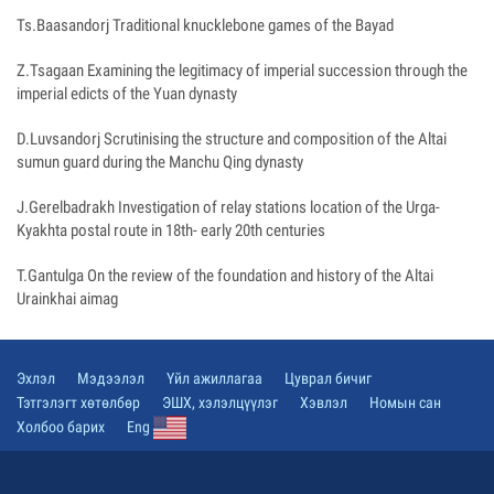
Ts.Baasandorj Traditional knucklebone games of the Bayad
Z.Tsagaan Examining the legitimacy of imperial succession through the
imperial edicts of the Yuan dynasty
D.Luvsandorj Scrutinising the structure and composition of the Altai
sumun guard during the Manchu Qing dynasty
J.Gerelbadrakh Investigation of relay stations location of the Urga-
Kyakhta postal route in 18th- early 20th centuries
T.Gantulga On the review of the foundation and history of the Altai
Urainkhai aimag
Эхлэл
Мэдээлэл
Үйл ажиллагаа
Цуврал бичиг
Тэтгэлэгт хөтөлбөр
ЭШХ, хэлэлцүүлэг
Хэвлэл
Номын сан
Холбоо барих
Eng