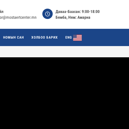
йл
Даваа-Баасан: 9:00-18:00
tor@mostaertcenter.mn
Бямба, Ням: Амарна
НОМЫН САН
ХОЛБОО БАРИХ
ENG