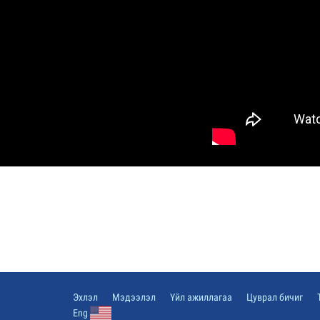
Эхлэл
Мэдээлэл
Үйл ажиллагаа
Цуврал бичиг
Eng