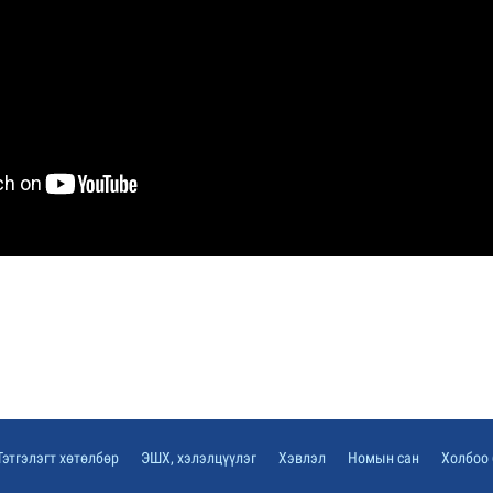
Тэтгэлэгт хөтөлбөр
ЭШХ, хэлэлцүүлэг
Хэвлэл
Номын сан
Холбоо 