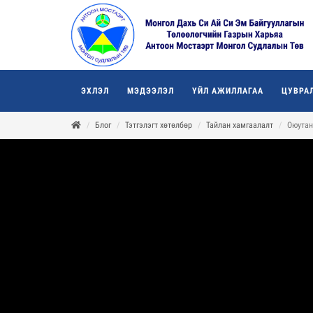
ЭХЛЭЛ
МЭДЭЭЛЭЛ
ҮЙЛ АЖИЛЛАГАА
ЦУВРА
Блог
Тэтгэлэгт хөтөлбөр
Тайлан хамгаалалт
Оюутан