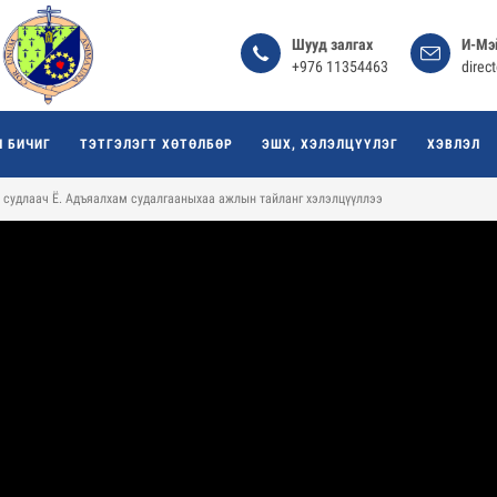
Шууд залгах
И-Мэ
+976 11354463
direc
Л БИЧИГ
ТЭТГЭЛЭГТ ХӨТӨЛБӨР
ЭШХ, ХЭЛЭЛЦҮҮЛЭГ
ХЭВЛЭЛ
 судлаач Ё. Адъяалхам судалгааныхаа ажлын тайланг хэлэлцүүллээ