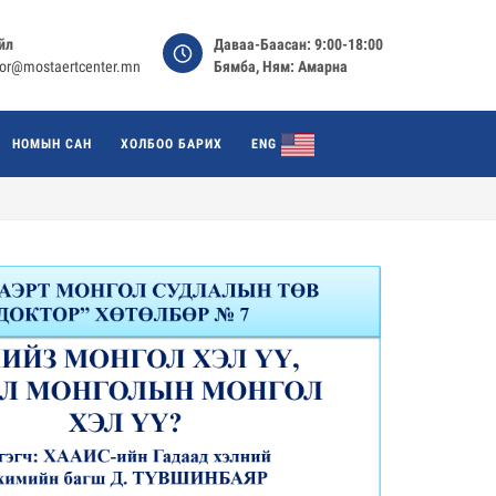
йл
Даваа-Баасан: 9:00-18:00
tor@mostaertcenter.mn
Бямба, Ням: Амарна
НОМЫН САН
ХОЛБОО БАРИХ
ENG