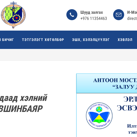
Шууд залгах
И-Мэ
+976 11354463
direc
Л БИЧИГ
ТЭТГЭЛЭГТ ХӨТӨЛБӨР
ЭШХ, ХЭЛЭЛЦҮҮЛЭГ
ХЭВЛЭЛ
даад хэлний
ҮВШИНБАЯР