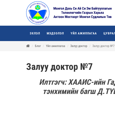
ЭХЛЭЛ
МЭДЭЭЛЭЛ
ҮЙЛ АЖИЛЛАГАА
ЦУВРА
Блог
Үйл ажиллагаа
Залуу доктор
Залуу доктор №7
Залуу доктор №7
Илтгэгч: ХААИС-ийн Га
тэнхимийн багш Д.Т