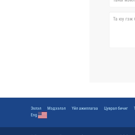
Эхлэл
Мэдээлэл
Үйл ажиллагаа
Цуврал бичиг
Eng