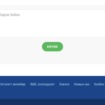
БИЧИХ
Тэтгэлэгт хөтөлбөр
ЭШХ, хэлэлцүүлэг
Хэвлэл
Номын сан
Холбоо 