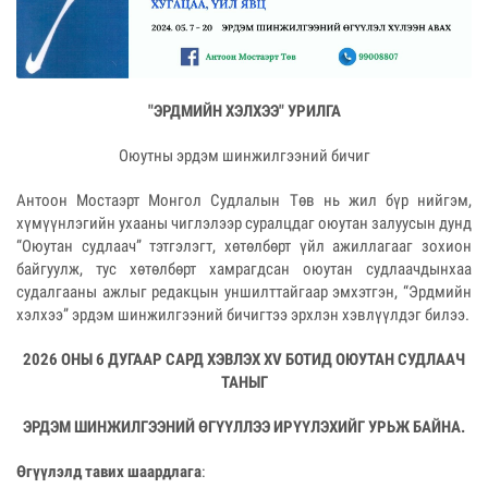
"ЭРДМИЙН ХЭЛХЭЭ" УРИЛГА
Оюутны эрдэм шинжилгээний бичиг
Антоон Мостаэрт Монгол Судлалын Төв нь жил бүр нийгэм,
хүмүүнлэгийн ухааны чиглэлээр суралцдаг оюутан залуусын дунд
“Оюутан судлаач” тэтгэлэгт, хөтөлбөрт үйл ажиллагааг зохион
байгуулж, тус хөтөлбөрт хамрагдсан оюутан судлаачдынхаа
судалгааны ажлыг редакцын уншилттайгаар эмхэтгэн, “Эрдмийн
хэлхээ” эрдэм шинжилгээний бичигтээ эрхлэн хэвлүүлдэг билээ.
2026 ОНЫ 6 ДУГААР САРД ХЭВЛЭХ ХV БОТИД ОЮУТАН СУДЛААЧ
ТАНЫГ
ЭРДЭМ ШИНЖИЛГЭЭНИЙ ӨГҮҮЛЛЭЭ ИРҮҮЛЭХИЙГ УРЬЖ БАЙНА.
Өгүүлэлд тавих шаардлага
: