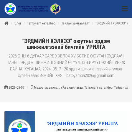
Блог
Тэтгэлэгт хөтөлбөр
Тайлан хамгаалалт
"ЭРДМИЙН ХЭЛХЭЭ" оюу
"ЭРДМИЙН ХЭЛХЭЭ" оюутны эрдэм
шинжилгээний бичгийн УРИЛГА
2026 ОНЫ 6 ДУГААР САРД ХЭВЛЭХ ХV БОТИД ОЮУТАН СУДЛААЧ
ТАНЫГ ЭРДЭМ ШИНЖИЛГЭЭНИЙ ӨГҮҮЛЛЭЭ ИРҮҮЛЭХИЙГ УРЬЖ
БАЙНА. ХУГАЦАА: 2024. 05. 7 - 20 эрдэм шинжилгээний өгүүлэл
хүлээн авах И-МЭЙЛ ХАЯГ:
batbyamba2026@gmail.com
2026-05-07
Мэдээ мэдээлэл, Үйл ажиллагаа, Тэтгэлэгт хөтөлбөр, Тайлан хам