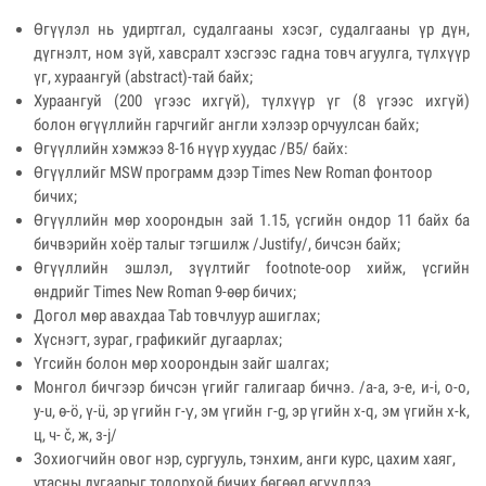
Өгүүлэл нь удиртгал, судалгааны хэсэг, судалгааны үр дүн,
дүгнэлт, ном зүй, хавсралт хэсгээс гадна товч агуулга, түлхүүр
үг, хураангуй (abstract)-тай байх;
Хураангуй (200 үгээс ихгүй), түлхүүр үг (8 үгээс ихгүй)
болон өгүүллийн гарчгийг англи хэлээр орчуулсан байх;
Өгүүллийн хэмжээ 8-16 нүүр хуудас /B5/ байх:
Өгүүллийг MSW программ дээр Times New Roman фонтоор
бичих;
Өгүүллийн мөр хоорондын зай 1.15, үсгийн ондор 11 байх ба
бичвэрийн хоёр талыг тэгшилж /Justify/, бичсэн байх;
Өгүүллийн эшлэл, зүүлтийг footnote-оор хийж, үсгийн
өндрийг Times New Roman 9-өөр бичих;
Догол мөр авахдаа Tab товчлуур ашиглах;
Хүснэгт, зураг, графикийг дугаарлах;
Үгсийн болон мөр хоорондын зайг шалгах;
Монгол бичгээр бичсэн үгийг галигаар бичнэ. /а-а, э-e, и-i, о-o,
у-u, ө-ö, ү-ü, эр үгийн г-γ, эм үгийн г-g, эр үгийн х-q, эм үгийн х-k,
ц, ч- č, ж, з-j/
Зохиогчийн овог нэр, сургууль, тэнхим, анги курс, цахим хаяг,
утасны дугаарыг тодорхой бичих бөгөөд өгүүллээ