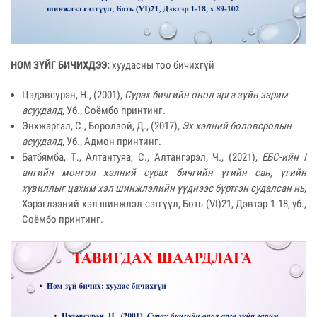
НОМ ЗҮЙГ БИЧИХДЭЭ:
хуудасны тоо бичихгүй
Цэдэвсүрэн, Н., (2001),
Сурах бичгийн онол арга зүйн зарим
асуудалд
, Уб., Соёмбо принтинг.
Энхжаргал, С., Боролзой, Д., (2017),
Эх хэлний боловсролын
асуудалд
, Уб., Адмон принтинг.
Батбямба, Т., Алтантуяа, С., Алтангэрэл, Ч., (2021),
ЕБС-ийн I
ангийн монгол хэлний сурах бичгийн үгийн сан, үгийн
хувиллыг цахим хэл шинжлэлийн үүднээс бүртгэн судалсан нь
,
Хэрэглээний хэл шинжлэл сэтгүүл, Боть (VI)21, Дэвтэр 1-18, уб.,
Соёмбо принтинг.