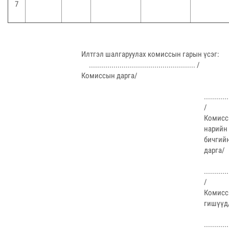
7
Илтгэл шалгаруулах комиссын гарын үсэг:
.................................................... /
Комиссын дарга/
............
/
Комис
нарийн
бичгий
дарга/
............
/
Комис
гишүүд
............