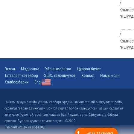
/
Комис
гишүүд
............
/
Комис
гишүүд
Эхлэл
Мэдээлэл
Үйл ажиллагаа
Цуврал бичиг
Тэтгэлэгт хөтөлбөр
ЭШХ, хэлэлцүүлэг
Хэвлэл
Номын сан
Холбоо барих
Eng
Нийгэм хүмүүнлэгийн ухааны салбарт эрдэм шинжилгээний байгууллага байж,
судалгаагаараа дамжуулан монгол судлал болон харьцуулсан шашин судлалыг
хөгжүүлэх үүрэгтэй, өрсөлдөх чадвар бүхий судалгааны байгууллага байхад
оршино. Бүх эрх хуулиар хамгаалагдсан ©2019
Вэб сайт
ыг:
Грийн софт ХХК
+976 11354463