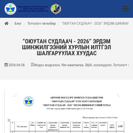
Блог
Тэтгэлэгт хөтөлбөр
“ОЮУТАН СУДЛААЧ - 2026” ЭРДЭМ ШИНЖИЛГ
“ОЮУТАН СУДЛААЧ - 2026” ЭРДЭМ
ШИНЖИЛГЭЭНИЙ ХУРЛЫН ИЛТГЭЛ
ШАЛГАРУУЛАХ ХУУДАС
2026-04-28
Мэдээ мэдээлэл, Үйл ажиллагаа, ЭШХ, хэлэлцүүлэг, Тэтгэлэгт хө