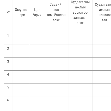
Судалгааны
Сэдвийг
Судалгаа
ажлын
Оюутны
Цаг
зөв
ажлын
№
зорилгоо
нэрс
барих
томьёолсон
шинэлэ
хангасан
эсэх
тал
эсэх
1
2
3
4
5
6