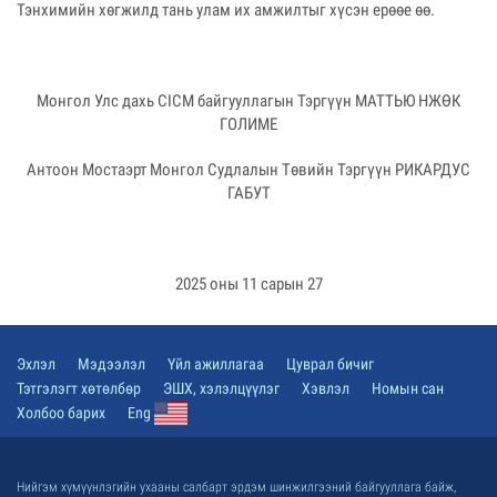
Тэнхимийн хөгжилд тань улам их амжилтыг хүсэн ерөөе өө.
Монгол Улс дахь СІСМ байгууллагын Тэргүүн МАТТЬЮ НЖӨК
ГОЛИМЕ
Антоон Мостаэрт Монгол Судлалын Төвийн Тэргүүн РИКАРДУС
ГАБУТ
2025 оны 11 сарын 27
Эхлэл
Мэдээлэл
Үйл ажиллагаа
Цуврал бичиг
Тэтгэлэгт хөтөлбөр
ЭШХ, хэлэлцүүлэг
Хэвлэл
Номын сан
Холбоо барих
Eng
Нийгэм хүмүүнлэгийн ухааны салбарт эрдэм шинжилгээний байгууллага байж,