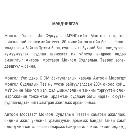
МЭНДЧИЛГЭЭ
Монгол Улсын Их Сургууль (МУИС)-ийн Монгол хэл, хэл
шинжлэлийн тэнхимийн түүхт 80 жилийн тэгш ойн баяраа ёслон
тэмдэглэж байгаа Эрхэм багш, судлаач та бүхний багшлах, сурган
хүмүүжүүлэх, судлан шинжлэх их үйлсэд өндрөөс өндөр
амжилтыг Антоон Мостаэрт Монгол Судлалын Төвөөс өргөн
дэвшүүлж байна.
Монгол Улс дахь СІСМ байгууллагын харьяа Антоон Мостаэрт
Монгол Судлалын Төв нь үүсэн байгуулагдсан 2004 оноос хойш
МУИС-ийн Монгол хэл, хэл шинжлэлийн тэнхим тэргүүтэй олон
мэргэжлийн тэнхимтэй, эрдэмтэн судлаач багш нартай, оюутан
судлаачидтай нягт хамтран ажиллаж ирсэн билээ.
Антоон Мостаэрт Монгол Судлалын Төвтэй хамтран ажиллаж,
бидний ажил үйлсийг урамшуулан дэмжиж байдаг Танай хамт
олонд чин сэтгэлээсээ талархаж байдгаа илэрхийлэхийн ялдамд