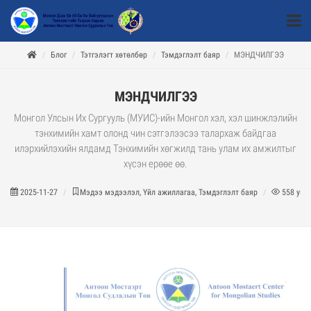
Блог
Тэтгэлэгт хөтөлбөр
Тэмдэглэлт баяр
МЭНДЧИЛГЭЭ
МЭНДЧИЛГЭЭ
Монгол Улсын Их Сургууль (МУИС)-ийн Монгол хэл, хэл шинжлэлийн
тэнхимийн хамт олонд чин сэтгэлээсээ талархаж байдгаа
илэрхийлэхийн ялдамд Тэнхимийн хөгжилд тань улам их амжилтыг
хүсэн ерөөе өө.
2025-11-27
Мэдээ мэдээлэл, Үйл ажиллагаа, Тэмдэглэлт баяр
558
унш