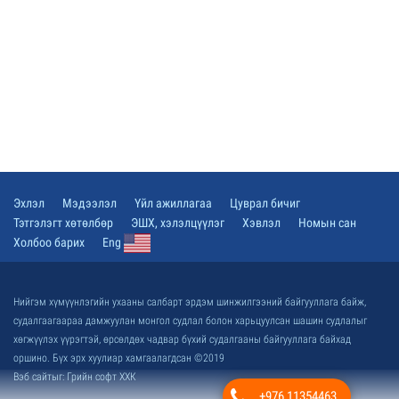
Эхлэл
Мэдээлэл
Үйл ажиллагаа
Цуврал бичиг
Тэтгэлэгт хөтөлбөр
ЭШХ, хэлэлцүүлэг
Хэвлэл
Номын сан
Холбоо барих
Eng
Нийгэм хүмүүнлэгийн ухааны салбарт эрдэм шинжилгээний байгууллага байж,
судалгаагаараа дамжуулан монгол судлал болон харьцуулсан шашин судлалыг
хөгжүүлэх үүрэгтэй, өрсөлдөх чадвар бүхий судалгааны байгууллага байхад
оршино. Бүх эрх хуулиар хамгаалагдсан ©2019
Вэб сайт
ыг:
Грийн софт ХХК
+976 11354463