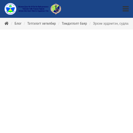
Блог
Тэтгэлэгт хөтөлбөр
Тэмдэглэлт баяр
Эрхэм эрдэмтэн, судлаач,