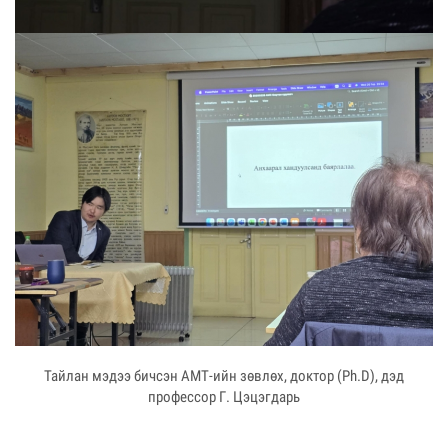
Тайлан мэдээ бичсэн АМТ-ийн зөвлөх, доктор (Ph.D), дэд
профессор Г. Цэцэгдарь