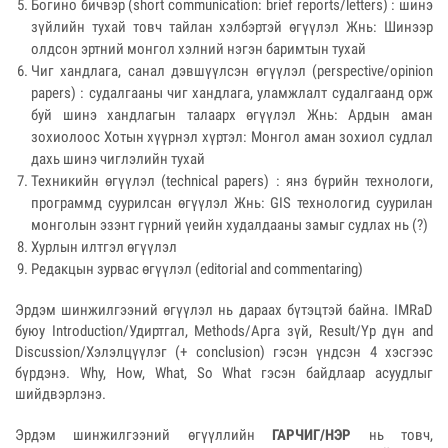
Богино бичвэр (short communication: brief reports/letters) : шинэ
зүйлийн тухай товч тайлан хэлбэртэй өгүүлэл Жнь: Шинээр
олдсон эртний монгол хэлний нэгэн баримтын тухай
Чиг хандлага, санал дэвшүүлсэн өгүүлэл (perspective/opinion
papers) : судалгааны чиг хандлага, уламжлалт судалгаанд орж
буй шинэ хандлагын талаарх өгүүлэл Жнь: Ардын аман
зохиолоос Хотын хүүрнэл хүртэл: Монгол аман зохиол судлал
дахь шинэ чиглэлийн тухай
Техникийн өгүүлэл (technical papers) : янз бүрийн технологи,
программд суурилсан өгүүлэл Жнь: GIS технологид суурилан
монголын эзэнт гүрний үеийн худалдааны замыг судлах нь (?)
Хурлын илтгэл өгүүлэл
Редакцын зурвас өгүүлэл (editorial and commentaring)
Эрдэм шинжилгээний өгүүлэл нь дараах бүтэцтэй байна. IMRaD
буюу Introduction/Удиртгал, Methods/Арга зүй, Result/Үр дүн and
Discussion/Хэлэлцүүлэг (+ conclusion) гэсэн үндсэн 4 хэсгээс
бүрдэнэ. Why, How, What, So What гэсэн байдлаар асуудлыг
шийдвэрлэнэ.
Эрдэм шинжилгээний өгүүллийн
ГАРЧИГ/НЭР
нь товч,