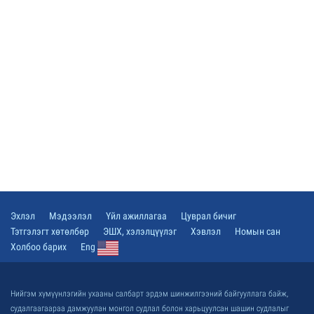
Эхлэл
Мэдээлэл
Үйл ажиллагаа
Цуврал бичиг
Тэтгэлэгт хөтөлбөр
ЭШХ, хэлэлцүүлэг
Хэвлэл
Номын сан
Холбоо барих
Eng
Нийгэм хүмүүнлэгийн ухааны салбарт эрдэм шинжилгээний байгууллага байж,
судалгаагаараа дамжуулан монгол судлал болон харьцуулсан шашин судлалыг