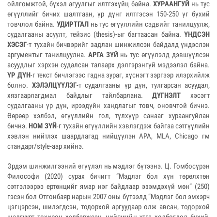
ойлгомжтой, бүхэл агуулгыг илтгэхүйц байна.
ХУРААНГУЙ
нь тус
өгүүллийг бичих шалтгаан, үр дүнг илтгэсэн 150-250 үг бүхий
товчлол байна.
УДИРТГАЛ
нь тус өгүүллийн сэдвийг танилцуулж,
судалгааны асуулт, тейзис (thesis)-ыг багтаасан байна.
ҮНДСЭН
ХЭСЭГ
-т тухайн бичвэрийг задлан шинжилсэн байдалд үндэслэн
аргументыг танилцуулна.
АРГА ЗҮЙ
нь тус өгүүлэлд дэвшүүлсэн
асуудлыг хэрхэн судалсан талаарх дэлгэрэнгүй мэдээлэл байна.
ҮР ДҮН
-г текст бичлэгээс гадна зураг, хүснэгт зэргээр илэрхийлж
болно.
ХЭЛЭЛЦҮҮЛЭГ
-т судалгааны үр дүн, тулгарсан асуудал,
хязгаарлагдмал байдлыг тайлбарлана.
ДҮГНЭЛТ
хэсэгт
судалгааны үр дүн, ирээдүйн хандлагыг товч, оновчтой бичнэ.
Өөрөөр хэлбэл, өгүүллийн гол, түлхүүр санааг хураангуйлан
бичнэ.
НОМ ЗҮЙ
-г тухайн өгүүллийн хэвлэгдэж байгаа сэтгүүлийн
хэвлэн нийтлэх шаардлагад нийцүүлэн APA, MLA, Chicago гм
стандарт/style-аар хийнэ.
Эрдэм шинжилгээний өгүүлэл нь мэдлэг бүтээнэ. Ц. Гомбосүрэн
Философи (2020) сурах бичигт “Мэдлэг бол хүн төрөлхтөн
сэтгэлээрээ ертөнцийг ямар нэг байдлаар эзэмдэхүй мөн” (250)
гэсэн бол Отгонбаяр нарын 2007 оны бүтээлд “Мэдлэг бол эмхэрч
цэгцэрсэн, шилэгдсэн, тодорхой аргуудаар олж авсан, тодорхой
шалгуурт тохирон хэлбэржсэн, нийгмийн утга холбогдол бүхий,