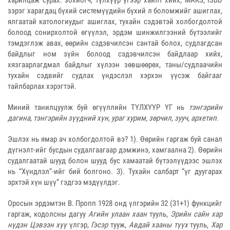
зэрэг харагдац бүхий системүүдийн бүхий л боломжийг ашиглах,
ялгаатай катологиудыг ашиглах, тухайн сэдэвтэй холбогдолтой
болоод сонирхолтой өгүүлэл, эрдэм шинжилгээний бүтээлийг
тэмдэглэж авах, өөрийн сэдэвчилсэн сантай болох, судлагдсан
байдлыг ном зүйн болоод сэдэвчилсэн байдлаар хийх,
хязгаарлагдмал байдлыг хүлээн зөвшөөрөх, таны/судлаачийн
тухайн сэдвийг судлах үндэслэл хэрхэн үүсэж байгааг
тайлбарлах хэрэгтэй.
Миний танилцуулж буй өгүүллийн ТҮЛХҮҮР ҮГ нь
тэнгэрийн
дагина, тэнгэрийн зүүдний хүн, ураг хурим, зөрчил, зууч, архетип
.
Эшлэх нь ямар ач холбогдолтой вэ? 1). Өөрийн гаргаж буй санал
дүгнэлт-ийг бусдын судалгаагаар дэмжинэ, хамгаална 2). Өөрийн
судалгаатай шууд болон шууд бус хамаатай бүтээлүүдээс эшлэх
нь “Хүндлэл”-ийг бий болгоно. 3). Тухайн салбарт “үг дуугарах
эрхтэй хүн шүү” гэдгээ мэдүүлдэг.
Оросын эрдэмтэн В. Пропп 1928 онд үлгэрийн 32 (31+1) функцийг
гаргаж, кодолсны дагуу
Агийн улаан хаан
тууль,
Эрийн сайн хар
нүдэн Цэвээн хүү
үлгэр,
Гэсэр
тууж,
Авдай хааны түүх
тууль,
Хар