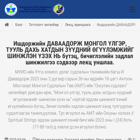
Блог
Тэтгэлэгт хөтөлбөр
Лекц, ярилцлага
Ишдоржийн ДАВААДОРЖ МО
Ишдоржийн ДАВААДОРЖ МОНГОЛ ҮЛГЭР,
ТУУЛЬ ДАХЬ ХАТДЫН ЗҮҮДНИЙ ӨГҮҮЛЭМЖИЙГ
ШИНЖЛЭН ҮЗЭХ НЬ бүтэц, бичиглэлийн задлал
шинжилгээ сэдвээр лекц уншлаа.
МУИС-ийн Утга зохиол, урлаг судлалын тэнхимийн багш И.
Даваадорж 2025 оны 2 дугаар сарын 26-ны өдрийн 18 цагт Антоон
Мостаэрт Монгол Судлалын Төв (АМТ)-ийн “Оюутан судлаач”
хөтөлбөрт уригдан ирж, “Монгол үлгэр, тууль дахь хатдын зүүдний
өгүүлэмжийг шинжлэн үзэх нь” нэртэй эрдэм шинжилгээний
өгүүллийнхээ бүтэц, бичиглэлийн задлан шинжилгээнд тулгуурлан
судалгаагаа танилцууллаа. Тус өгүүлэл нь АМТ-ийн Оюуны хэлхээ //
Spiritual Strings эрдэм шинжилгээний бичгийн 2023 оны I (24) боть
(77-88 тал)-д хэвлэгдсэн өгүүлэл болно.
2025-03-06
Мэдээ мэдээлэл, Тэтгэлэгт хөтөлбөр, Лекц, ярилцлага
138