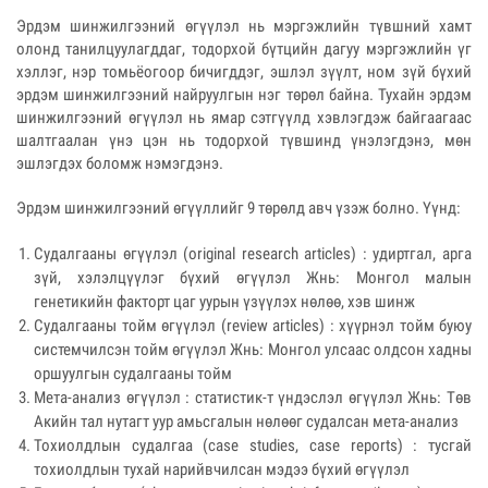
Эрдэм шинжилгээний өгүүлэл нь мэргэжлийн түвшний хамт
олонд танилцуулагддаг, тодорхой бүтцийн дагуу мэргэжлийн үг
хэллэг, нэр томьёогоор бичигддэг, эшлэл зүүлт, ном зүй бүхий
эрдэм шинжилгээний найруулгын нэг төрөл байна. Тухайн эрдэм
шинжилгээний өгүүлэл нь ямар сэтгүүлд хэвлэгдэж байгаагаас
шалтгаалан үнэ цэн нь тодорхой түвшинд үнэлэгдэнэ, мөн
эшлэгдэх боломж нэмэгдэнэ.
Эрдэм шинжилгээний өгүүллийг 9 төрөлд авч үзэж болно. Үүнд:
Судалгааны өгүүлэл (original research articles) : удиртгал, арга
зүй, хэлэлцүүлэг бүхий өгүүлэл Жнь: Монгол малын
генетикийн факторт цаг уурын үзүүлэх нөлөө, хэв шинж
Судалгааны тойм өгүүлэл (review articles) : хүүрнэл тойм буюу
системчилсэн тойм өгүүлэл Жнь: Монгол улсаас олдсон хадны
оршуулгын судалгааны тойм
Мета-анализ өгүүлэл : статистик-т үндэслэл өгүүлэл Жнь: Төв
Акийн тал нутагт уур амьсгалын нөлөөг судалсан мета-анализ
Тохиолдлын судалгаа (case studies, case reports) : тусгай
тохиолдлын тухай нарийвчилсан мэдээ бүхий өгүүлэл