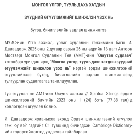
МОНГОЛ ҮЛГЭР, ТУУЛЬ ДАХЬ ХАТДЫН
ЗҮҮДНИЙ ӨГҮҮЛЭМЖИЙГ ШИНЖЛЭН ҮЗЭХ НЬ
бүтэц, бичиглэлийн задлал шинжилгээ
МУИС-ийн Утга зохиол, урлаг судлалын тэнхимийн багш И.
Даваадорж 2025 оны 2 дугаар сарын 26-ны өдрийн 18 цагт Антоон
Мостаэрт Монгол Судлалын Төв (АМТ)-ийн “
Оюутан судлаач
”
хөтөлбөрт уригдан ирж, “
Монгол үлгэр, тууль дахь хатдын зүүдний
өгүүлэмжийг шинжлэн үзэх нь
” нэртэй эрдэм шинжилгээний
өгүүллийнхээ бүтэц, бичиглэлийн задлан шинжилгээнд
тулгуурлан судалгаагаа танилцууллаа.
Тус өгүүлэл нь АМТ-ийн Оюуны хэлхээ // Spiritual Strings эрдэм
шинжилгээний бичгийн 2023 оны I (24) боть (77-88 тал)-д
хэвлэгдсэн өгүүлэл болно.
И. Даваадорж ярианыхаа эхэнд Эрдэм шинжилгээний өгүүлэл
гэж юу вэ? гэдгийг С1 түвшинд бичигдсэн Cambridge Dictionary-
ийн тодорхойлолтод үндэслэн тайлбарлав.