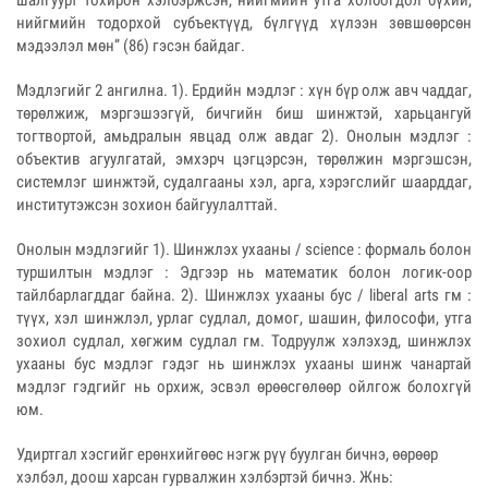
нийгмийн тодорхой субъектүүд, бүлгүүд хүлээн зөвшөөрсөн
мэдээлэл мөн” (86) гэсэн байдаг.
Мэдлэгийг 2 ангилна. 1). Ердийн мэдлэг : хүн бүр олж авч чаддаг,
төрөлжиж, мэргэшээгүй, бичгийн биш шинжтэй, харьцангуй
тогтвортой, амьдралын явцад олж авдаг 2). Онолын мэдлэг :
объектив агуулгатай, эмхэрч цэгцэрсэн, төрөлжин мэргэшсэн,
системлэг шинжтэй, судалгааны хэл, арга, хэрэгслийг шаарддаг,
институтэжсэн зохион байгуулалттай.
Онолын мэдлэгийг 1). Шинжлэх ухааны / science : формаль болон
туршилтын мэдлэг : Эдгээр нь математик болон логик-оор
тайлбарлагддаг байна. 2). Шинжлэх ухааны бус / liberal arts гм :
түүх, хэл шинжлэл, урлаг судлал, домог, шашин, философи, утга
зохиол судлал, хөгжим судлал гм. Тодруулж хэлэхэд, шинжлэх
ухааны бус мэдлэг гэдэг нь шинжлэх ухааны шинж чанартай
мэдлэг гэдгийг нь орхиж, эсвэл өрөөсгөлөөр ойлгож болохгүй
юм.
Удиртгал хэсгийг ерөнхийгөөс нэгж рүү буулган бичнэ, өөрөөр
хэлбэл, доош харсан гурвалжин хэлбэртэй бичнэ. Жнь: