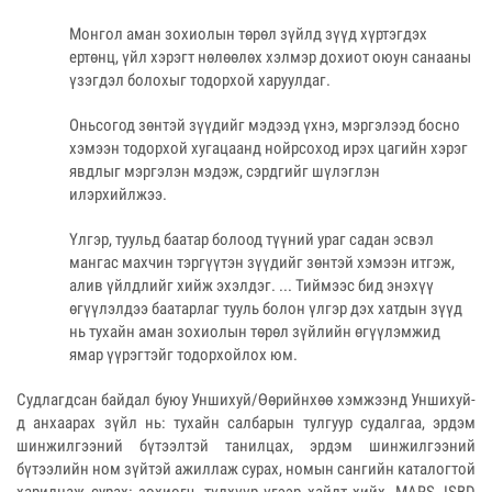
Монгол аман зохиолын төрөл зүйлд зүүд хүртэгдэх
ертөнц, үйл хэрэгт нөлөөлөх хэлмэр дохиот оюун санааны
үзэгдэл болохыг тодорхой харуулдаг.
Оньсогод зөнтэй зүүдийг мэдээд үхнэ, мэргэлээд босно
хэмээн тодорхой хугацаанд нойрсоход ирэх цагийн хэрэг
явдлыг мэргэлэн мэдэж, сэрдгийг шүлэглэн
илэрхийлжээ.
Үлгэр, туульд баатар болоод түүний ураг садан эсвэл
мангас махчин тэргүүтэн зүүдийг зөнтэй хэмээн итгэж,
алив үйлдлийг хийж эхэлдэг. ... Тиймээс бид энэхүү
өгүүлэлдээ баатарлаг тууль болон үлгэр дэх хатдын зүүд
нь тухайн аман зохиолын төрөл зүйлийн өгүүлэмжид
ямар үүрэгтэйг тодорхойлох юм.
Судлагдсан байдал буюу Уншихуй/Өөрийнхөө хэмжээнд Уншихуй-
д анхаарах зүйл нь: тухайн салбарын тулгуур судалгаа, эрдэм
шинжилгээний бүтээлтэй танилцах, эрдэм шинжилгээний
бүтээлийн ном зүйтэй ажиллаж сурах, номын сангийн каталогтой
харилцаж сурах: зохиогч, түлхүүр үгээр хайлт хийх, MARS, ISBD