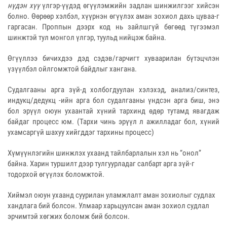
нүдэн хүү
үлгэр-үүдэд өгүүлэмжийн задлан шинжилгээг хийсэн
болно. Өөрөөр хэлбэл, хүүрнэн өгүүлэх аман зохиол дахь цуваа-г
гаргасан. Проппын дээрх код нь зайлшгүй бөгөөд түгээмэл
шинжтэй тул монгол үлгэр, туульд нийцэж байна.
Өгүүллээ бичихдээ дэд сэдэв/гарчигт хуваарилан бүтэцчлэн
үзүүлбэл ойлгомжтой байдлыг хангана.
Судалгааны арга зүй-д холбогдуулан хэлэхэд, анализ/синтез,
индукц/дедукц -ийн арга бол судалгааны үндсэн арга биш, энэ
бол эрүүл оюун ухаантай хүний тархинд өдөр тутамд явагдаж
байдаг процесс юм. (Тархи чинь эрүүл л ажилладаг бол, хүний
ухамсаргүй шахуу хийгддэг тархины процесс)
Хүмүүнлэгийн шинжлэх ухаанд тайлбарлалын хэл нь “онол”
байна. Харин туршилт дээр тулгуурладаг салбарт арга зүй-г
тодорхой өгүүлэх боломжтой.
Хиймэл оюун ухаанд суурилан уламжлалт аман зохиолыг судлах
хандлага бий болсон. Улмаар харьцуулсан аман зохиол судлал
эрчимтэй хөгжих боломж бий болсон.