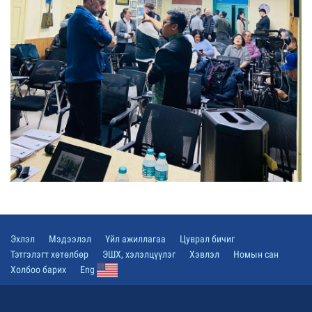
Эхлэл
Мэдээлэл
Үйл ажиллагаа
Цуврал бичиг
Тэтгэлэгт хөтөлбөр
ЭШХ, хэлэлцүүлэг
Хэвлэл
Номын сан
Холбоо барих
Eng