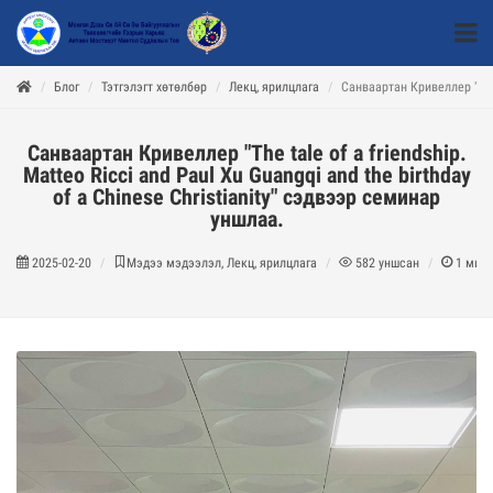
Блог
Тэтгэлэгт хөтөлбөр
Лекц, ярилцлага
Санваартан Кривеллер "The 
Санваартан Кривеллер "The tale of a friendship.
Matteo Ricci and Paul Xu Guangqi and the birthday
of a Chinese Christianity" сэдвээр семинар
уншлаа.
2025-02-20
Мэдээ мэдээлэл, Лекц, ярилцлага
582
уншсан
1
мину