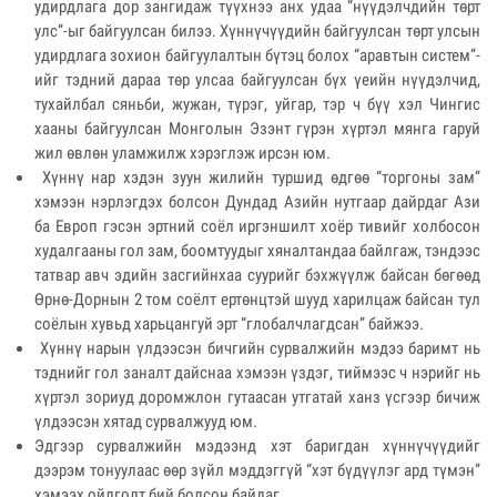
удирдлага дор зангидаж түүхнээ анх удаа “нүүдэлчдийн төрт
улс”-ыг байгуулсан билээ. Хүннүчүүдийн байгуулсан төрт улсын
удирдлага зохион байгуулалтын бүтэц болох “аравтын систем”-
ийг тэдний дараа төр улсаа байгуулсан бүх үеийн нүүдэлчид,
тухайлбал сяньби, жужан, түрэг, уйгар, тэр ч бүү хэл Чингис
хааны байгуулсан Монголын Эзэнт гүрэн хүртэл мянга гаруй
жил өвлөн уламжилж хэрэглэж ирсэн юм.
Хүннү нар хэдэн зуун жилийн туршид өдгөө “торгоны зам”
хэмээн нэрлэгдэх болсон Дундад Азийн нутгаар дайрдаг Ази
ба Европ гэсэн эртний соёл иргэншилт хоёр тивийг холбосон
худалгааны гол зам, боомтуудыг хяналтандаа байлгаж, тэндээс
татвар авч эдийн засгийнхаа суурийг бэхжүүлж байсан бөгөөд
Өрнө-Дорнын 2 том соёлт ертөнцтэй шууд харилцаж байсан тул
соёлын хувьд харьцангуй эрт “глобалчлагдсан” байжээ.
Хүннү нарын үлдээсэн бичгийн сурвалжийн мэдээ баримт нь
тэднийг гол заналт дайснаа хэмээн үздэг, тиймээс ч нэрийг нь
хүртэл зориуд доромжлон гутаасан утгатай ханз үсгээр бичиж
үлдээсэн хятад сурвалжууд юм.
Эдгээр сурвалжийн мэдээнд хэт баригдан хүннүчүүдийг
дээрэм тонуулаас өөр зүйл мэддэггүй “хэт бүдүүлэг ард түмэн”
хэмээх ойлголт бий болсон байдаг.