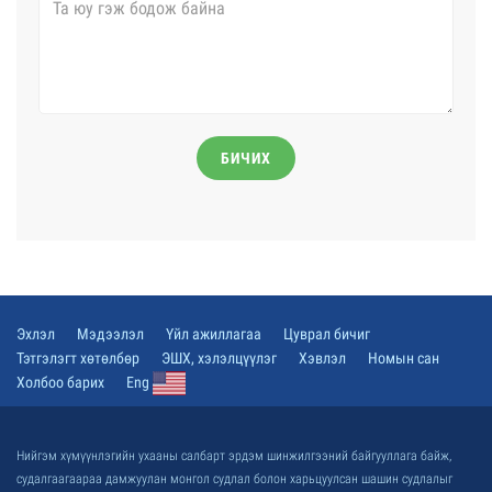
БИЧИХ
Эхлэл
Мэдээлэл
Үйл ажиллагаа
Цуврал бичиг
Тэтгэлэгт хөтөлбөр
ЭШХ, хэлэлцүүлэг
Хэвлэл
Номын сан
Холбоо барих
Eng
Нийгэм хүмүүнлэгийн ухааны салбарт эрдэм шинжилгээний байгууллага байж,
судалгаагаараа дамжуулан монгол судлал болон харьцуулсан шашин судлалыг