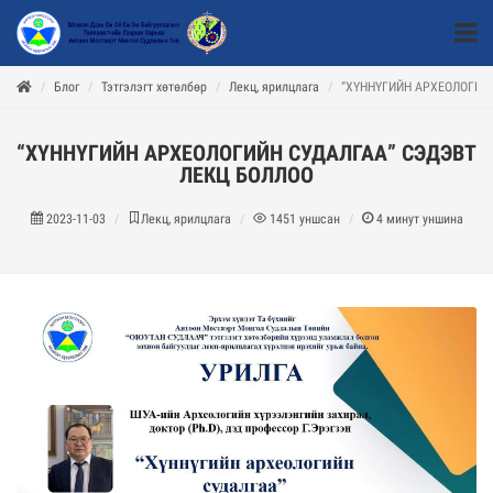
Блог
Тэтгэлэгт хөтөлбөр
Лекц, ярилцлага
“ХҮННҮГИЙН АРХЕОЛОГИЙ
“ХҮННҮГИЙН АРХЕОЛОГИЙН СУДАЛГАА” СЭДЭВТ
ЛЕКЦ БОЛЛОО
2023-11-03
Лекц, ярилцлага
1451
уншсан
4
минут уншина