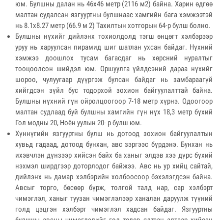
юм. Булшны далан нь 46х46 метр (2116 м2) байна. Харин өдгөө
малтан судалсан язгууртны булшнаас хамгийн бага хэмжээтэй
нь 8.1х8.27 метр (66.9 м 2) Тахилтын хотгорын 64-р булш болно.
Булшны нүхийг дийлэнх тохиолдолд тэгш өнцөгт хэлбэрээр
уруу нь харуулсан пирамид шиг шатлан ухсан байдаг. Нүхний
хэмжээ доошлох тусам багасдаг нь хөрсний нуралтыг
тооцоолсон шийдэл юм. Оршуулга үйлдсэний дараа нүхийг
шороо, чулуугаар дүүргэж булсан байдаг нь замбараагүй
хийгдсэн зүйл бус тодорхой зохион байгуулалттай байна.
Булшны нүхний гүн ойролцоогоор 7-18 метр хүрнэ. Одоогоор
малтан судлаад буй булшны хамгийн гүн нүх 18,3 метр бүхий
Гол модны 20, Ноён уулын 20- р булш юм.
Хүннүгийн язгууртны булш нь дотоод зохион байгуулалтын
хувьд гадаад, дотоод бунхан, авс зэргээс бүрдэнэ. Бунхан нь
ихэвчлэн дүнзээр хийсэн байх ба ханыг элдэв хээ дүрс бүхий
нэхмэл ширдгээр доторлодог байжээ. Авс нь ур хийц сайтай,
дийлэнх нь дамар хэлбэрийн холбоосоор бэхэлэгдсэн байна.
Авсыг торго, бөсөөр бүрж, толгой талд нар, сар хэлбэрт
чимэглэл, ханыг туузан чимэглэлээр ханалан даруулж түүний
голд цэцгэн хэлбэрт чимэглэл хадсан байдаг. Язгууртны