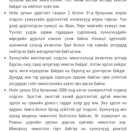
булшны авсны чимэглэлийг гол төлөв ялтсан алтаар хийсэн
байдаг нь нийтлэг зүйл юм.
Ноён уулын дурсгалт газрын 2 болон 31-р булшнаас илрэн
олдсон хүмүүсийн дүрслэлтэй нэхмэлүүд илрэн гарсан. Үүн
дээр дүрслэгдсэн хүмүүс нь Иран, Перс маягийн хүмүүс юм.
Үүнээс үүдэн зарим гадаадын судлаачид хүннүчүүдийн
өөрсдийн дүрслэл хэмээн үзэж байна. Нэхмэл эдлэлийг
шинжилж үзэхэд ихэвчлэн Грек болон тэр хавийн улсуудад
хийгдсэн байх магадлалтай байгаа юм.
Хүннүгийн малтлагаас олдсон чимэглэлүүд ихэвчлэн алтаар
бүрсэн, оюу, сувд чулуугаар чимсэн байдаг. Алтан эдлэл хийдэг
арга, өнгө хоршуулах байдал нь Европд их дэлгэрсэн байдаг.
Дундад ази тэр дундаа зэрэгцэн оршиж байсан грек соёлтой
улсуудаас гоёл чимэглэлийн зүйлс авч ирсэн байна.
Ноён уулын 20-р булшнаас 2006 онд нэгэн сонирхолтой олдвор
олдсон. Эрэгтэй, эмэгтэй хүний дүрслэлтэй, дугуй мөнгөн
эдлэл нь грекийн домогт гардаг хоёр дүр юм. Энэ эдлэл нь
адууны тамга болон бусад зүйлтэй цуг олдсон. Хүннүчүүд авч
ирээд морины чимэглэл болгосон байсан. Яг зориулалт нь
Ромын цэргийн зуутын даргын хуягийн чимэглэл юм.
Иймэрхүү чимэглэл гарч байгаа нь хүннүчүүд ромтой