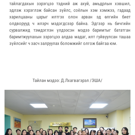
тайлагдахын зэрэгцээ тэдний аж ахуй, амьдрлын хэвшил,
эдлэж хэрэглэж байсан зүйлс, соёлын хэм хэмжээ, гадаад
харилцааны царыг илтгэх олон арван эд өлгийн биет
олдворууд ч илэрч мэдэгдсээр байна. Эдгээр нь бичгийн
сурвалжид тэмдэглэн үлдээсэн мэдээ баримтыг бататган
баримтжуулахын зэрэгцээ алдаа мадаг, илт гуйвуулсан ташаа
зүйлсийг ч засч залруулах боломжийг олгож байгаа юм.
Тайлан мэдээ: Д.Лхагвагэрэл /ЭША/