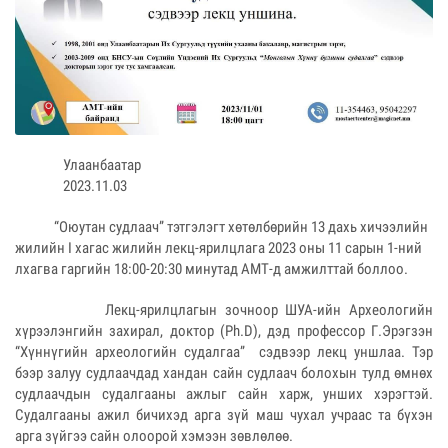
Улаанбаат
2023.11.03
“Оюутан судлаач” тэтгэлэгт хөтөлбөрийн 13 дахь хичээлийн
жилийн I хагас жилийн лекц-ярилцлага 2023 оны 11 сарын 1-ний
лхагва гаргийн 18:00-20:30 минутад АМТ-д амжилттай боллоо.
Лекц-ярилцлагын зочноор ШУА-ийн Археологийн
хүрээлэнгийн захирал, доктор (Ph.D), дэд профессор Г.Эрэгзэн
“Хүннүгийн археологийн судалгаа” сэдвээр лекц уншлаа. Тэр
бээр залуу судлаачдад хандан сайн судлаач болохын тулд өмнөх
судлаачдын судалгааны ажлыг сайн харж, унших хэрэгтэй.
Судалгааны ажил бичихэд арга зүй маш чухал учраас та бүхэн
арга зүйгээ сайн олоорой хэмээн зөвлөлөө.