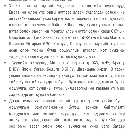
Харин золоор тэдний үлдээсэн археологийн дурсгалууд
Евразийн олон улс орны нутгаас илэрч судлагдах болсон нь
энэхүү “хэвшмэл” үзэл баримтлалыг өөрчлөх, засч залруулахад
ихээхэн нөлөө үзүүлж байна. • Ялангуяа, Хүннү улсын голомт
нутаг болох одоогийн Монгол улсын нутаг болон хөрш ОХУ-ын
Өвөр Байгал, Тува, Хакас, Уулын Алтай, БНХАУ-ын Өвөр Монгол,
Шинжан Уйгарын ӨЗО, Хөхнуур, Ганьсу зэрэг мужийн нутгаас
асар олон тооны булш оршуулгын дурсгал, хот суурины
үлдэгдэл, хадны зураг зэрэг олдож судлагджээ.
Сүүлийн жилүүдэд Монгол Улсад гэхэд ОХУ, АНУ, Франц,
БНСУ, Япон, Унгар, Бельги, ХБНГУ, Швейцарь зэрэг 10 гаруй
улсын хамтарсан экспедиц хайгуул болон малтлага судалгаа
хийж Хүннүгийн язгууртны булш бунханаас эхлээд жижиг булш,
оршуулга, хот суурины туурь, үйлдвэрлэлийн газрын ул мөр,
хадны зургийг судлаж байна. •
Дээрх судалгаа шинжилгээний үр дүнд хүннүгийн булш
оршуулгын байгууламжийн бүтэц, зохион байгуулалт,
оршуулгын зан үйлийн асуудлууд, хот суурины хэлбэр
зориулалт, үйлдвэрлэлийн технологи, хадны зургийн дүр
зохиомж зэрэг олон олон зүйлсийн учир бага багаар