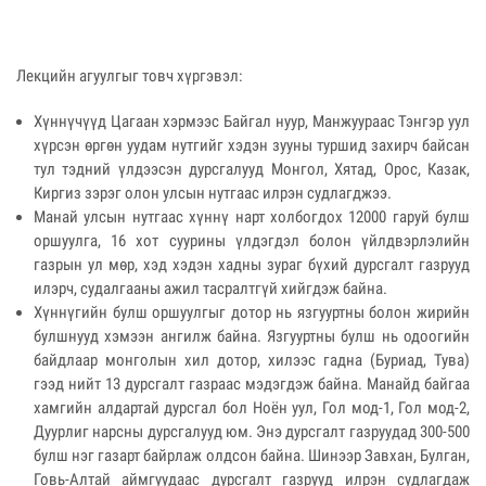
Лекцийн агуулгыг товч хүргэвэл:
Хүннүчүүд Цагаан хэрмээс Байгал нуур, Манжуураас Тэнгэр уул
хүрсэн өргөн уудам нутгийг хэдэн зууны туршид захирч байсан
тул тэдний үлдээсэн дурсгалууд Монгол, Хятад, Орос, Казак,
Киргиз зэрэг олон улсын нутгаас илрэн судлагджээ.
Манай улсын нутгаас хүннү нарт холбогдох 12000 гаруй булш
оршуулга, 16 хот суурины үлдэгдэл болон үйлдвэрлэлийн
газрын ул мөр, хэд хэдэн хадны зураг бүхий дурсгалт газрууд
илэрч, судалгааны ажил тасралтгүй хийгдэж байна.
Хүннүгийн булш оршуулгыг дотор нь язгууртны болон жирийн
булшнууд хэмээн ангилж байна. Язгууртны булш нь одоогийн
байдлаар монголын хил дотор, хилээс гадна (Буриад, Тува)
гээд нийт 13 дурсгалт газраас мэдэгдэж байна. Манайд байгаа
хамгийн алдартай дурсгал бол Ноён уул, Гол мод-1, Гол мод-2,
Дуурлиг нарсны дурсгалууд юм. Энэ дурсгалт газруудад 300-500
булш нэг газарт байрлаж олдсон байна. Шинээр Завхан, Булган,
Говь-Алтай аймгуудаас дурсгалт газрууд илрэн судлагдаж