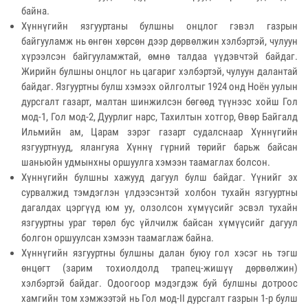
байна.
Хүннүгийн язгууртаны булшны онцлог гэвэл газрын
байгууламж нь өнгөн хөрсөн дээр дөрвөлжин хэлбэртэй, чулуун
хүрээлсэн байгууламжтай, өмнө талдаа үүдэвчтэй байдаг.
Жирийн булшны онцлог нь цагариг хэлбэртэй, чулуун далантай
байдаг. Язгууртны булш хэмээх ойлголтыг 1924 онд Ноён уулын
дурсгалт газарт, малтан шинжилсэн бөгөөд түүнээс хойш Гол
мод-1, Гол мод-2, Дуурлиг нарс, Тахилтын хотгор, Өвөр Байгалд
Ильмийн ам, Царам зэрэг газарт судалснаар Хүннүгийн
язгууртнууд, ялангуяа Хүннү гүрний төрийг барьж байсан
шаньюйн удмынхны оршуулга хэмээн таамаглах болсон.
Хүннүгийн булшны хажууд дагуул булш байдаг. Үүнийг эх
сурвалжид тэмдэглэн үлдээсэнтэй холбон тухайн язгууртны
дагалдах цэргүүд юм уу, олзолсон хүмүүсийг эсвэл тухайн
язгууртны ураг төрөл бус үйлчилж байсан хүмүүсийг дагуул
болгон оршуулсан хэмээн таамаглаж байна.
Хүннүгийн язгууртны булшны далан буюу гол хэсэг нь тэгш
өнцөгт (зарим тохиолдолд трапец-жишүү дөрвөлжин)
хэлбэртэй байдаг. Одоогоор мэдэгдэж буй булшны дотроос
хамгийн том хэмжээтэй нь Гол мод-II дурсгалт газрын 1-р булш