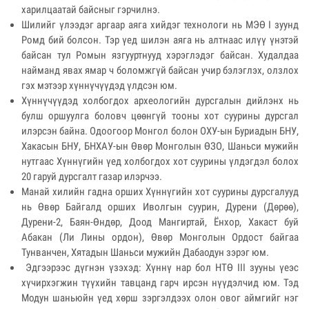
харилцаатай байсныг гэрчилнэ.
Шилийг үлээдэг аргаар аяга хийдэг технологи нь МЭӨ I зуунд
Ромд бий болсон. Тэр үед шилэн аяга нь алтнаас илүү үнэтэй
байсан тул Ромын язгууртнууд хэрэглэдэг байсан. Худалдаа
найманд явах ямар ч боломжгүй байсан учир бэлэглэх, олзлох
гэх мэтээр хүннүчүүдэд үлдсэн юм.
Хүннүчүүдэд холбогдох археологийн дурсгалын дийлэнх нь
булш оршуулга боловч цөөнгүй тооны хот суурины дурсгал
илэрсэн байна. Одоогоор Монгол болон ОХУ-ын Буриадын БНУ,
Хакасын БНУ, БНХАУ-ын Өвөр Монголын ӨЗО, Шаньси мужийн
нутгаас Хүннүгийн үед холбогдох хот суурины үлдэгдэл болох
20 гаруй дурсгалт газар илэрчээ.
Манай хилийн гадна орших Хүннүгийн хот суурины дурсгалууд
нь Өвөр Байгалд орших Иволгын суурин, Дурени (Дөрөө),
Дурени-2, Баян-Өндөр, Доод Мангиртай, Ёнхор, Хакаст буй
Абакан (Ли Лины ордон), Өвөр Монголын Ордост байгаа
Тунванчен, Хятадын Шаньси мужийн Дабаодун зэрэг юм.
Эдгээрээс дүгнэн үзэхэд: Хүннү нар бол НТӨ III зууны үеэс
хүчирхэгжин түүхийн тавцанд гарч ирсэн нүүдэлчид юм. Тэд
Модун шаньюйн үед хөрш зэргэлдээх олон овог аймгийг нэг