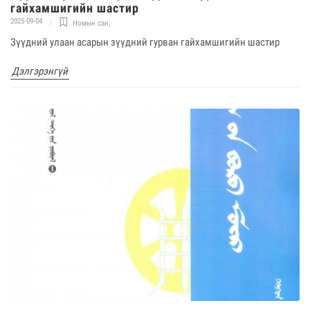
гайхамшигийн шастир
2025-09-04
Номын сан
,
Зүүдний улаан асарын зүүдний гурван гайхамшигийн шастир
Дэлгэрэнгүй