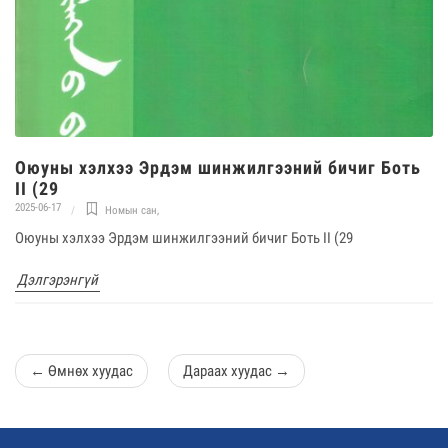
Оюуны хэлхээ Эрдэм шинжилгээний бичиг Боть
II (29
2025-06-17
Номын сан
,
Оюуны хэлхээ Эрдэм шинжилгээний бичиг Боть II (29
Дэлгэрэнгүй
←
Өмнөх хуудас
Дараах хуудас
→