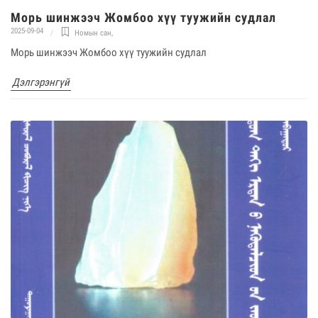
Морь шинжээч Жомбоо хүү туужийн судлал
2025-09-04
Номын сан
,
Морь шинжээч Жомбоо хүү туужийн судлал
Дэлгэрэнгүй