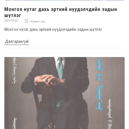
Монгол нутаг дахь эртний нүүдэлчдийн задын
шүтлэг
2025-09-03
Номын сан
,
Монгол нутаг дахь эртний нүүдэлчдийн задын шүтлэг
Дэлгэрэнгүй