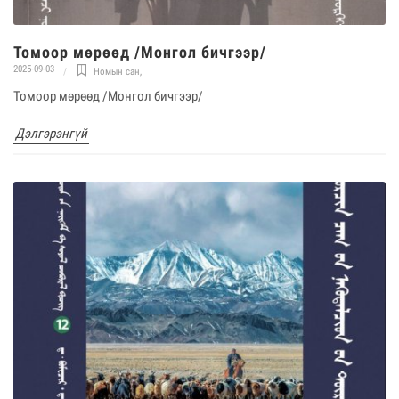
Томоор мөрөөд /Монгол бичгээр/
2025-09-03
Номын сан
,
Томоор мөрөөд /Монгол бичгээр/
Дэлгэрэнгүй