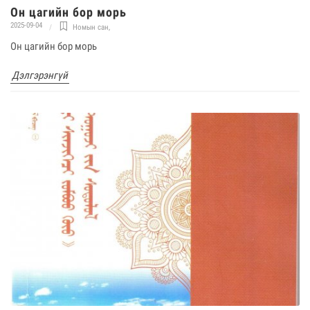
Он цагийн бор морь
2025-09-04
Номын сан
,
Он цагийн бор морь
Дэлгэрэнгүй