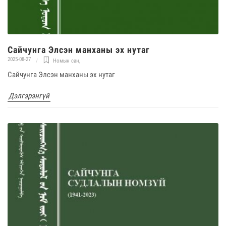
Сайчунга Элсэн манханы эх нутаг
2025-08-27
Номын сан
,
Сайчунга Элсэн манханы эх нутаг
Дэлгэрэнгүй