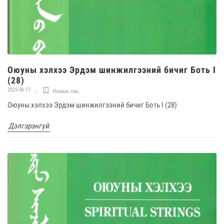
Оюуны хэлхээ Эрдэм шинжилгээний бичиг Боть I
(28)
2025-06-17
Номын сан
,
Оюуны хэлхээ Эрдэм шинжилгээний бичиг Боть I (28)
Дэлгэрэнгүй