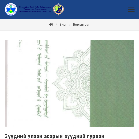
Блог
Номын сан
Зүүдний улаан асарын зүүдний гурван