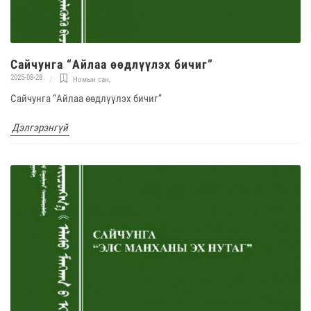
Сайчунга “Айлаа өөдлүүлэх бичиг”
2025-08-28
Номын сан
,
Сайчунга “Айлаа өөдлүүлэх бичиг”
Дэлгэрэнгүй