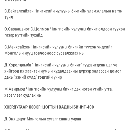
С.Байгалсайхан Чингисийн чулууны бичгийн уламжлалын нэгэн
зүйл
Ө.Саранцэнэг С.Цолмон Чингисийн чулууны бичиг олдсон түүхэн
газар нутгийн тухайд
С.Мөнхсайхан Чингисийн чулууны бичгийи түүхэн үндсийг
Монголын нууц товчооноос сурвалжлах нь
Д.Хоролдамба “Чингисийн чулууны бичиг” туурвигдсан цаг үе
хийгээд их хаантан нумын худалдаачны дүрээр заларсан домог
дахь “эзний сүлд” гэдгийн учир
М.Авирмэд Чингисийн чулууны бичиг дэх нэгэн үгийн утга,
хэрэглээг судлах нь
ХОЁРДУГААР ХЭСЭГ: ЦОГТЫН ХАДНЫ БИЧИГ-400
Д.Энхцэцэг Монголын хутагг хааны учраа