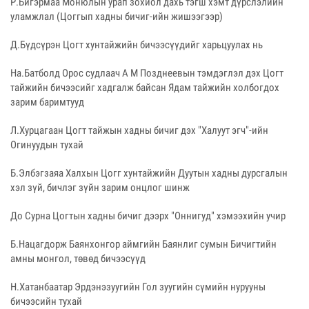
Р.Бигэрмаа Монюлын урап зохиол дахь тэгш хэмт дүрслэлийн
уламжлал (Цоггып хадны бичиг-ийн жишээгээр)
Д.Бүдсүрэн Цогт хунтайжийн бичээсүүдийг харьцуулах нь
На.Батболд Орос судлаач А М Позднеевын тэмдэглэл дэх Цогт
тайжийн бичээсийг хадгалж байсан Ядам тайжийн холбогдох
зарим баримтууд
Л.Хурцагаан Цогт тайжын хадны бичиг дэх "Халуут эгч"-ийн
Огинуудын тухай
Б.Элбэгзаяа Халхын Цогг хунтайжийн Дуутын хадны дурсгалын
хэл зүй, бичлэг зүйн зарим онцлог шинж
До Сурна Цогтын хадны бичиг дээрх "Оннигуд" хэмээхийн учир
Б.Нацагдорж Баянхонгор аймгийн Баянлиг сумын Бичигтийн
амны монгол, төвөд бичээсүүд
Н.Хатанбаатар Эрдэнэзуугийн Гол зуугийн сүмийн нурууны
бичээсийн тухай