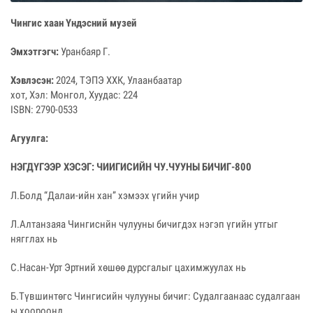
Чингис хаан Үндэсний музей
Эмхэтгэгч:
Уранбаяр Г.
Хэвлэсэн:
2024, ТЭПЭ ХХК, Улаанбаатар
хот, Хэл: Монгол, Хуудас: 224
ISBN: 2790-0533
Агуулга:
НЭГДҮГЭЭР ХЭСЭГ: ЧИИГИСИЙН ЧУ.ЧУУНЫ БИЧИГ-800
Л.Болд “Далаи-ийн хан” хэмээх үгийн учир
Л.Алтанзаяа Чингиснйн чулууны бичигдэх нэгэп үгийн утгыг
нягглах нь
С.Насан-Урт Эртний хөшөө дурсгалыг цахимжуулах нь
Б.Түвшинтөгс Чингисийн чулууны бичиг: Судалгаанаас судалгаан
ы хоороонд