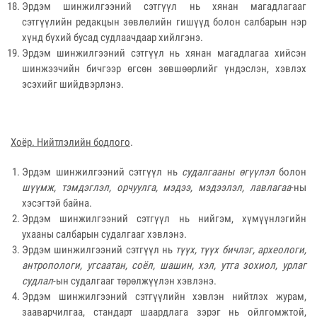
Эрдэм шинжилгээний сэтгүүл нь хянан магадлагааг
сэтгүүлийн редакцын зөвлөлийн гишүүд болон салбарын нэр
хүнд бүхий бусад судлаачдаар хийлгэнэ.
Эрдэм шинжилгээний сэтгүүл нь хянан магадлагаа хийсэн
шинжээчийн бичгээр өгсөн зөвшөөрлийг үндэслэн, хэвлэх
эсэхийг шийдвэрлэнэ.
Хоёр. Нийтлэлийн бодлого
.
Эрдэм шинжилгээний сэтгүүл нь
судалгааны өгүүлэл
болон
шүүмж, тэмдэглэл, орчуулга, мэдээ, мэдээлэл, лавлагаа
-ны
хэсэгтэй байна.
Эрдэм шинжилгээний сэтгүүл нь нийгэм, хүмүүнлэгийн
ухааны салбарын судалгааг хэвлэнэ.
Эрдэм шинжилгээний сэтгүүл нь
түүх, түүх бичлэг, археологи,
антропологи, угсаатан, соёл, шашин, хэл, утга зохиол, урлаг
судлал
-ын судалгааг төрөлжүүлэн хэвлэнэ.
Эрдэм шинжилгээний сэтгүүлийн хэвлэн нийтлэх журам,
зааварчилгаа, стандарт шаардлага зэрэг нь ойлгомжтой,