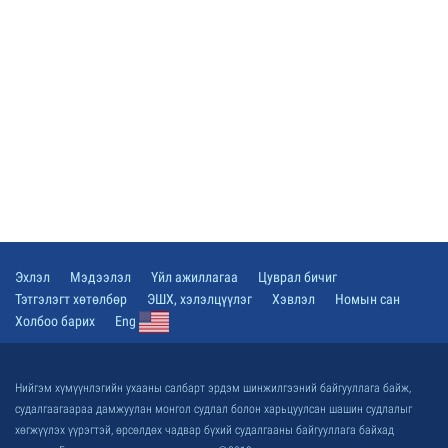
Эхлэл
Мэдээлэл
Үйл ажиллагаа
Цуврал бичиг
Тэтгэлэгт хөтөлбөр
ЭШХ, хэлэлцүүлэг
Хэвлэл
Номын сан
Холбоо барих
Eng
Нийгэм хүмүүнлэгийн ухааны салбарт эрдэм шинжилгээний байгууллага байж,
судалгаагаараа дамжуулан монгол судлал болон харьцуулсан шашин судлалыг
хөгжүүлэх үүрэгтэй, өрсөлдөх чадвар бүхий судалгааны байгууллага байхад