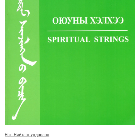
Нэг. Нийтлэг үндэслэл
.