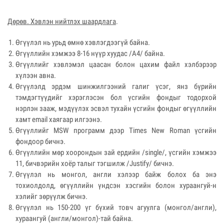
Дөрөв. Хэвлэн нийтлэх шаардлага
.
Өгүүлэл нь урьд өмнө хэвлэгдээгүй байна.
Өгүүллийн хэмжээ 8-16 нүүр хуудас /А4/ байна.
Өгүүллийг хэвлэмэл цаасан болон цахим файл хэлбэрээр
хүлээн авна.
Өгүүлэлд эрдэм шинжилгээний галиг үсэг, янз бүрийн
тэмдэгтүүдийг хэрэглэсэн бол үсгийн фондыг тодорхой
нэрлэн зааж, мэдүүлэх эсвэл тухайн үсгийн фондыг өгүүллийн
хамт email хаягаар илгээнэ.
Өгүүллийг MSW программ дээр Times New Roman үсгийн
фондоор бичнэ.
Өгүүллийн мөр хоорондын зай ердийн /single/, үсгийн хэмжээ
11, бичвэрийн хоёр талыг тэгшилж /Justify/ бичнэ.
Өгүүлэл нь монгол, англи хэлээр байж болох ба энэ
тохиолдолд, өгүүллийн үндсэн хэсгийн болон хураангуй-н
хэлийг зөрүүлж бичнэ.
Өгүүлэл нь 150-200 үг бүхий товч агуулга (монгол/англи),
хураангуй (англи/монгол)-тай байна.