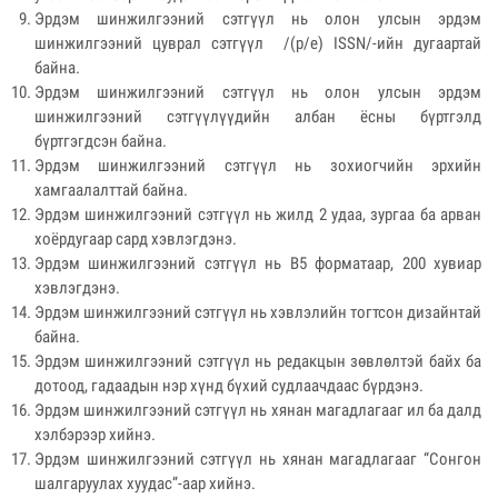
Эрдэм шинжилгээний сэтгүүл нь олон улсын эрдэм
шинжилгээний цуврал сэтгүүл /(p/e) ISSN/-ийн дугаартай
байна.
Эрдэм шинжилгээний сэтгүүл нь олон улсын эрдэм
шинжилгээний сэтгүүлүүдийн албан ёсны бүртгэлд
бүртгэгдсэн байна.
Эрдэм шинжилгээний сэтгүүл нь зохиогчийн эрхийн
хамгаалалттай байна.
Эрдэм шинжилгээний сэтгүүл нь жилд 2 удаа, зургаа ба арван
хоёрдугаар сард хэвлэгдэнэ.
Эрдэм шинжилгээний сэтгүүл нь B5 форматаар, 200 хувиар
хэвлэгдэнэ.
Эрдэм шинжилгээний сэтгүүл нь хэвлэлийн тогтсон дизайнтай
байна.
Эрдэм шинжилгээний сэтгүүл нь редакцын зөвлөлтэй байх ба
дотоод, гадаадын нэр хүнд бүхий судлаачдаас бүрдэнэ.
Эрдэм шинжилгээний сэтгүүл нь хянан магадлагааг ил ба далд
хэлбэрээр хийнэ.
Эрдэм шинжилгээний сэтгүүл нь хянан магадлагааг “Сонгон
шалгаруулах хуудас”-аар хийнэ.