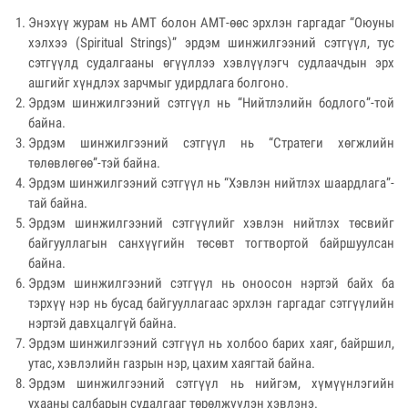
Энэхүү журам нь АМТ болон АМТ-өөс эрхлэн гаргадаг “Оюуны
хэлхээ (Spiritual Strings)” эрдэм шинжилгээний сэтгүүл, тус
сэтгүүлд судалгааны өгүүллээ хэвлүүлэгч судлаачдын эрх
ашгийг хүндлэх зарчмыг удирдлага болгоно.
Эрдэм шинжилгээний сэтгүүл нь “Нийтлэлийн бодлого”-той
байна.
Эрдэм шинжилгээний сэтгүүл нь “Стратеги хөгжлийн
төлөвлөгөө”-тэй байна.
Эрдэм шинжилгээний сэтгүүл нь “Хэвлэн нийтлэх шаардлага”-
тай байна.
Эрдэм шинжилгээний сэтгүүлийг хэвлэн нийтлэх төсвийг
байгууллагын санхүүгийн төсөвт тогтвортой байршуулсан
байна.
Эрдэм шинжилгээний сэтгүүл нь оноосон нэртэй байх ба
тэрхүү нэр нь бусад байгууллагаас эрхлэн гаргадаг сэтгүүлийн
нэртэй давхцалгүй байна.
Эрдэм шинжилгээний сэтгүүл нь холбоо барих хаяг, байршил,
утас, хэвлэлийн газрын нэр, цахим хаягтай байна.
Эрдэм шинжилгээний сэтгүүл нь нийгэм, хүмүүнлэгийн
ухааны салбарын судалгааг төрөлжүүлэн хэвлэнэ.