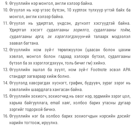
Өгүүллийн нэр монгол, англи хэлээр байна.
Өгүүлэл нь нэр үгээс бүтсэн, 10 хүртлэх түлхүүр үгтэй байх ба
монгол, англи хэлээр байна.
Өгүүлэл нь удиртгал, үндсэн, дүгнэлт хэсгүүдтэй байна.
Удиртгал хэсэгт
судалгааны зорилго, судалгааны тойм,
судалгааны арга, эх хэрэглэгдэхүүн
-ий талаарх мэдээлэл
заавал багтана.
Өгүүллийн ном зүй-г төрөлжүүлэн (цаасан болон цахим
хэвлэл, монгол болон гадаад хэлээрх бүтээл, судалгааны
бүтээл ба эх хэрэглэгдэхүүн, толь бичиг гм) хийнэ.
Өгүүллийн эшлэл ба зүүлт, ном зүй-г Footnote эсвэл APA
стандарт загвараар хийж болно.
Өгүүлэлд хавсрагдах хүснэгт, график, бүдүүвч, зураг зэрэг нь
хэвлэлийн шаардлага хангасан байна.
Өгүүллийн зохиогч, зохиогчид нь овог нэр, эрдмийн зэрэг цол,
харьяа байгууллага, email хаяг, холбоо барих утасны дугаар
зэргийг тодорхой бичнэ.
Өгүүллийн нэг ба холбоо барих зохиогчдын нэрсийн дэсийг
нарийн тогтоож, ирүүлнэ.