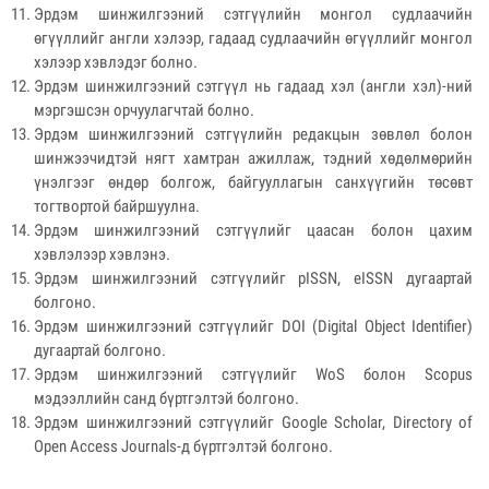
Эрдэм шинжилгээний сэтгүүлийн монгол судлаачийн
өгүүллийг англи хэлээр, гадаад судлаачийн өгүүллийг монгол
хэлээр хэвлэдэг болно.
Эрдэм шинжилгээний сэтгүүл нь гадаад хэл (англи хэл)-ний
мэргэшсэн орчуулагчтай болно.
Эрдэм шинжилгээний сэтгүүлийн редакцын зөвлөл болон
шинжээчидтэй нягт хамтран ажиллаж, тэдний хөдөлмөрийн
үнэлгээг өндөр болгож, байгууллагын санхүүгийн төсөвт
тогтвортой байршуулна.
Эрдэм шинжилгээний сэтгүүлийг цаасан болон цахим
хэвлэлээр хэвлэнэ.
Эрдэм шинжилгээний сэтгүүлийг pISSN, eISSN дугаартай
болгоно.
Эрдэм шинжилгээний сэтгүүлийг DOI (Digital Object Identifier)
дугаартай болгоно.
Эрдэм шинжилгээний сэтгүүлийг WoS болон Scopus
мэдээллийн санд бүртгэлтэй болгоно.
Эрдэм шинжилгээний сэтгүүлийг Google Scholar, Directory of
Open Access Journals-д бүртгэлтэй болгоно.