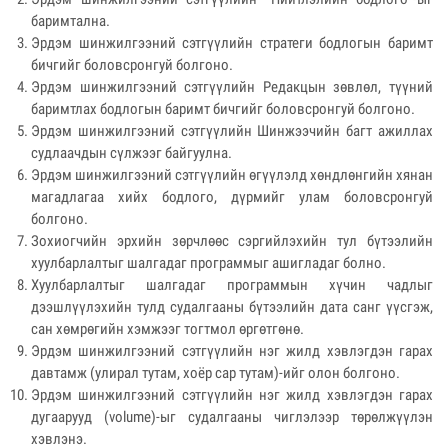
баримтална.
Эрдэм шинжилгээний сэтгүүлийн стратеги бодлогын баримт
бичгийг боловсронгуй болгоно.
Эрдэм шинжилгээний сэтгүүлийн Редакцын зөвлөл, түүний
баримтлах бодлогын баримт бичгийг боловсронгуй болгоно.
Эрдэм шинжилгээний сэтгүүлийн Шинжээчийн багт ажиллах
судлаачдын сүлжээг байгуулна.
Эрдэм шинжилгээний сэтгүүлийн өгүүлэлд хөндлөнгийн хянан
магадлагаа хийх бодлого, дүрмийг улам боловсронгуй
болгоно.
Зохиогчийн эрхийн зөрчлөөс сэргийлэхийн тул бүтээлийн
хуулбарлалтыг шалгадаг программыг ашигладаг болно.
Хуулбарлалтыг шалгадаг программын хүчин чадлыг
дээшлүүлэхийн тулд судалгааны бүтээлийн дата санг үүсгэж,
сан хөмрөгийн хэмжээг тогтмол өргөтгөнө.
Эрдэм шинжилгээний сэтгүүлийн нэг жилд хэвлэгдэн гарах
давтамж (улирал тутам, хоёр сар тутам)-ийг олон болгоно.
Эрдэм шинжилгээний сэтгүүлийн нэг жилд хэвлэгдэн гарах
дугаарууд (volume)-ыг судалгааны чиглэлээр төрөлжүүлэн
хэвлэнэ.