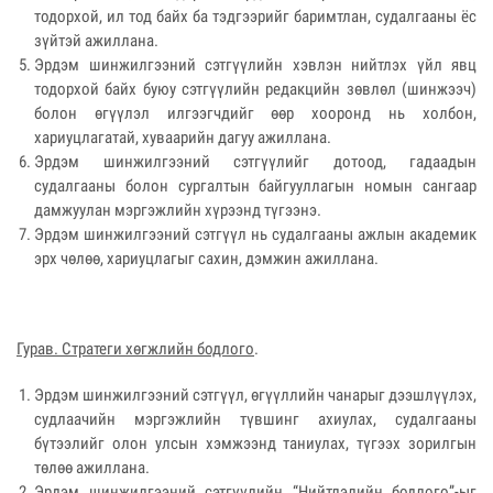
тодорхой, ил тод байх ба тэдгээрийг баримтлан, судалгааны ёс
зүйтэй ажиллана.
Эрдэм шинжилгээний сэтгүүлийн хэвлэн нийтлэх үйл явц
тодорхой байх буюу сэтгүүлийн редакцийн зөвлөл (шинжээч)
болон өгүүлэл илгээгчдийг өөр хооронд нь холбон,
хариуцлагатай, хуваарийн дагуу ажиллана.
Эрдэм шинжилгээний сэтгүүлийг дотоод, гадаадын
судалгааны болон сургалтын байгууллагын номын сангаар
дамжуулан мэргэжлийн хүрээнд түгээнэ.
Эрдэм шинжилгээний сэтгүүл нь судалгааны ажлын академик
эрх чөлөө, хариуцлагыг сахин, дэмжин ажиллана.
Гурав. Стратеги хөгжлийн бодлого
.
Эрдэм шинжилгээний сэтгүүл, өгүүллийн чанарыг дээшлүүлэх,
судлаачийн мэргэжлийн түвшинг ахиулах, судалгааны
бүтээлийг олон улсын хэмжээнд таниулах, түгээх зорилгын
төлөө ажиллана.
Эрдэм шинжилгээний сэтгүүлийн “Нийтлэлийн бодлого”-ыг