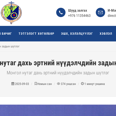
Шууд залгах
И-Мэ
+976 11354463
direc
Л БИЧИГ
ТЭТГЭЛЭГТ ХӨТӨЛБӨР
ЭШХ, ХЭЛЭЛЦҮҮЛЭГ
ХЭВЛЭЛ
н задын шүтлэг
нутаг дахь эртний нүүдэлчдийн зады
Монгол нутаг дахь эртний нүүдэлчдийн задын шүтлэг
2025-09-03
Номын сан
374
уншсан
1
минут уншина