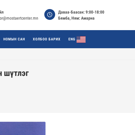
йл
Даваа-Баасан: 9:00-18:00
tor@mostaertcenter.mn
Бямба, Ням: Амарна
НОМЫН САН
ХОЛБОО БАРИХ
ENG
н шүтлэг