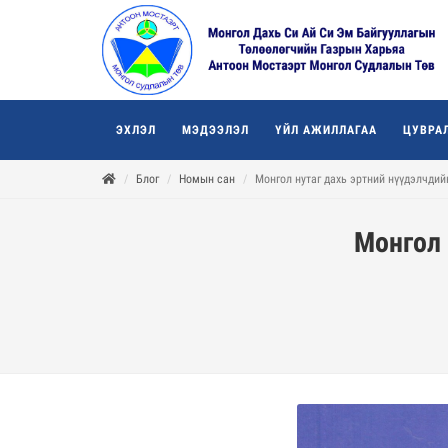
ЭХЛЭЛ
МЭДЭЭЛЭЛ
ҮЙЛ АЖИЛЛАГАА
ЦУВРА
Блог
Номын сан
Монгол нутаг дахь эртний нүүдэлчдий
Монгол 