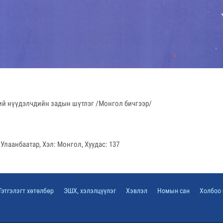
ний нүүдэлчдийн задын шүтлэг /Монгол бичгээр/
 Улаанбаатар, Хэл: Монгол, Хуудас: 137
Тэтгэлэгт хөтөлбөр
ЭШХ, хэлэлцүүлэг
Хэвлэл
Номын сан
Холбоо 