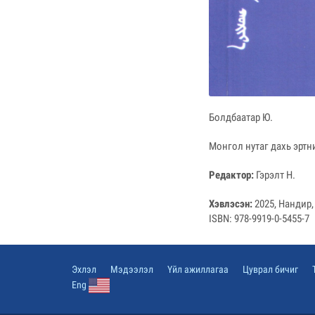
Болдбаатар Ю.
Монгол нутаг дахь эрт
Редактор:
Гэрэлт Н.
Хэвлэсэн:
2025, Нандир,
ISBN: 978-9919-0-5455-7
Эхлэл
Мэдээлэл
Үйл ажиллагаа
Цуврал бичиг
Eng