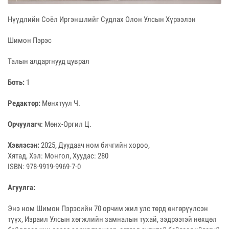
Нүүдлийн Соёл Иргэншлийг Судлах Олон Улсын Хүрээлэн
Шимон Пэрэс
Талын алдартнууд цуврал
Боть:
1
Редактор:
Мөнхтуул Ч.
Орчуулагч
: Мөнх-Оргил Ц.
Хэвлэсэн:
2025, Дуудаач ном бичгийн хороо,
Хятад, Хэл: Монгол, Хуудас: 280
ISBN: 978-9919-9969-7-0
Агуулга:
Энэ ном Шимон Пэрэсийн 70 орчим жил улс төрд өнгөрүүлсэн
түүх, Израил Улсын хөгжлийн замналын тухай, ээдрээтэй нөхцөл