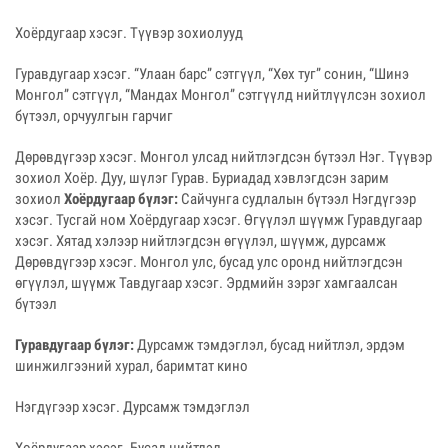
Хоёрдугаар хэсэг. Түүвэр зохиолууд
Гуравдугаар хэсэг. “Улаан барс” сэтгүүл, “Хөх туг” сонин, “Шинэ
Монгол” сэтгүүл, “Мандах Монгол” сэтгүүлд нийтлүүлсэн зохиол
бүтээл, орчуулгын гарчиг
Дөрөвдүгээр хэсэг. Монгол улсад нийтлэгдсэн бүтээл Нэг. Түүвэр
зохиол Хоёр. Дуу, шүлэг Гурав. Буриадад хэвлэгдсэн зарим
зохиол
Хоёрдугаар бүлэг:
Сайчунга судлалын бүтээл Нэгдүгээр
хэсэг. Тусгай ном Хоёрдугаар хэсэг. Өгүүлэл шүүмж Гуравдугаар
хэсэг. Хятад хэлээр нийтлэгдсэн өгүүлэл, шүүмж, дурсамж
Дөрөвдүгээр хэсэг. Монгол улс, бусад улс оронд нийтлэгдсэн
өгүүлэл, шүүмж Тавдугаар хэсэг. Эрдмийн зэрэг хамгаалсан
бүтээл
Гуравдугаар бүлэг:
Дурсамж тэмдэглэл, бусад нийтлэл, эрдэм
шинжилгээний хурал, баримтат кино
Нэгдүгээр хэсэг. Дурсамж тэмдэглэл