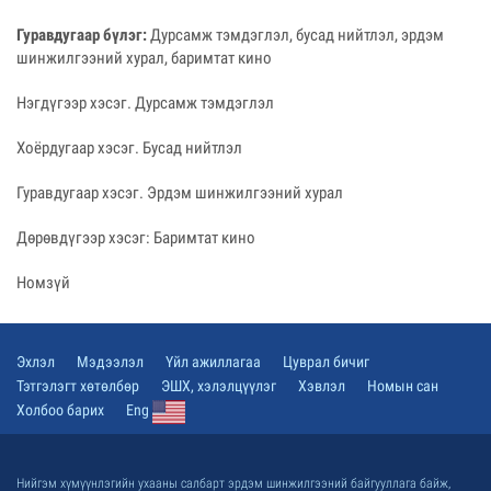
Гуравдугаар бүлэг:
Дурсамж тэмдэглэл, бусад нийтлэл, эрдэм
шинжилгээний хурал, баримтат кино
Нэгдүгээр хэсэг. Дурсамж тэмдэглэл
Хоёрдугаар хэсэг. Бусад нийтлэл
Гуравдугаар хэсэг. Эрдэм шинжилгээний хурал
Дөрөвдүгээр хэсэг: Баримтат кино
Номзүй
Эхлэл
Мэдээлэл
Үйл ажиллагаа
Цуврал бичиг
Тэтгэлэгт хөтөлбөр
ЭШХ, хэлэлцүүлэг
Хэвлэл
Номын сан
Холбоо барих
Eng
Нийгэм хүмүүнлэгийн ухааны салбарт эрдэм шинжилгээний байгууллага байж,