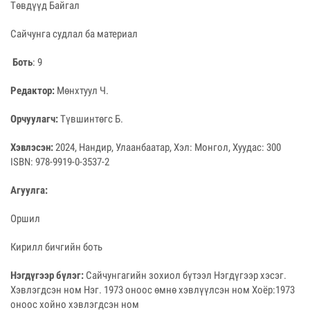
Төвдүүд Байгал
Сайчунга судлал ба материал
Боть
: 9
Редактор:
Мөнхтуул Ч.
Орчуулагч:
Түвшинтөгс Б.
Хэвлэсэн:
2024, Нандир, Улаанбаатар, Хэл: Монгол, Хуудас: 300
ISBN: 978-9919-0-3537-2
Агуулга:
Оршил
Кирилл бичгийн боть
Нэгдүгээр бүлэг:
Сайчунгагийн зохиол бүтээл Нэгдүгээр хэсэг.
Хэвлэгдсэн ном Нэг. 1973 оноос өмнө хэвлүүлсэн ном Хоёр:1973
оноос хойно хэвлэгдсэн ном