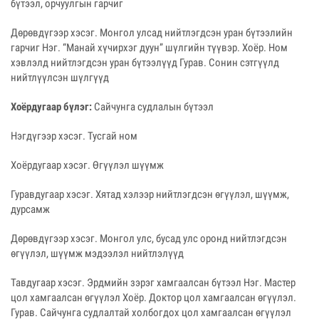
бүтээл, орчуулгын гарчиг
Дөрөвдүгээр хэсэг. Монгол улсад нийтлэгдсэн уран бүтээлийн
гарчиг Нэг. “Манай хүчирхэг дуун” шүлгийн түүвэр. Хоёр. Ном
хэвлэлд нийтлэгдсэн уран бүтээлүүд Гурав. Сонин сэтгүүлд
нийтлүүлсэн шүлгүүд
Хоёрдугаар бүлэг:
Сайчунга судлалын бүтээл
Нэгдүгээр хэсэг. Тусгай ном
Хоёрдугаар хэсэг. Өгүүлэл шүүмж
Гуравдугаар хэсэг. Хятад хэлээр нийтлэгдсэн өгүүлэл, шүүмж,
дурсамж
Дөрөвдүгээр хэсэг. Монгол улс, бусад улс оронд нийтлэгдсэн
өгүүлэл, шүүмж мэдээлэл нийтлэлүүд
Тавдугаар хэсэг. Эрдмийн зэрэг хамгаалсан бүтээл Нэг. Мастер
цол хамгаалсан өгүүлэл Хоёр. Доктор цол хамгаалсан өгүүлэл.
Гурав. Сайчунга судлалтай холбогдох цол хамгаалсан өгүүлэл