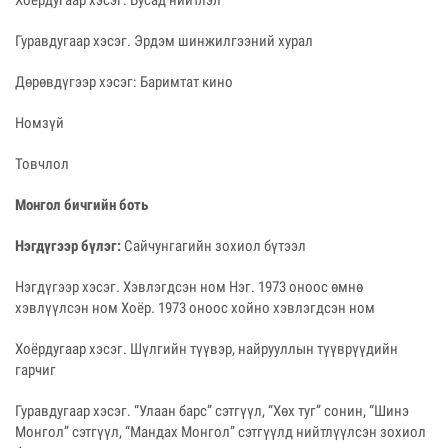
Хоёрдугаар хэсэг. Бусад нийтлэл
Гуравдугаар хэсэг. Эрдэм шинжилгээний хурал
Дөрөвдүгээр хэсэг: Баримтат кино
Номзүй
Товчлол
Монгол бичгийн боть
Нэгдүгээр бүлэг:
Сайчунгагийн зохиол бүтээл
Нэгдүгээр хэсэг. Хэвлэгдсэн ном Нэг. 1973 оноос өмнө
хэвлүүлсэн ном Хоёр. 1973 оноос хойно хэвлэгдсэн ном
Хоёрдугаар хэсэг. Шүлгийн түүвэр, найрууллын түүврүүдийн
гарчиг
Гуравдугаар хэсэг. “Улаан барс” сэтгүүл, “Хөх туг” сонин, “Шинэ
Монгол” сэтгүүл, “Мандах Монгол” сэтгүүлд нийтлүүлсэн зохиол