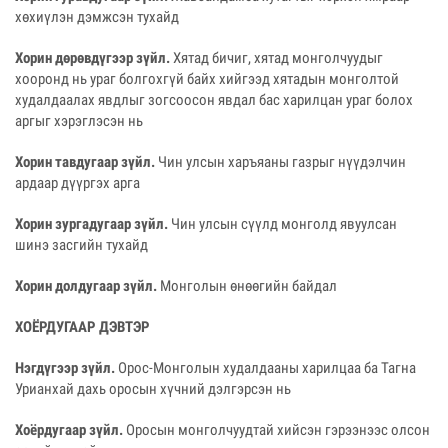
хөхиүлэн дэмжсэн тухайд
Хорин дөрөвдүгээр зүйл.
Хятад бичиг, хятад монголчуудыг
хооронд нь ураг болгохгүй байх хийгээд хятадын монголтой
худалдаалах явдлыг зогсоосон явдал бас харилцан ураг болох
аргыг хэрэглэсэн нь
Хорин тавдугаар зүйл.
Чин улсын харъяаны газрыг нүүдэлчин
ардаар дүүргэх арга
Хорин зургадугаар зүйл.
Чин улсын сүүлд монголд явуулсан
шинэ засгийн тухайд
Хорин долдугаар зүйл.
Монголын өнөөгийн байдал
ХОЁРДУГААР ДЭВТЭР
Нэгдүгээр зүйл.
Орос-Монголын худалдааны харилцаа ба Тагна
Урианхай дахь оросын хүчний дэлгэрсэн нь
Хоёрдугаар зүйл.
Оросын монголчуудтай хийсэн гэрээнээс олсон