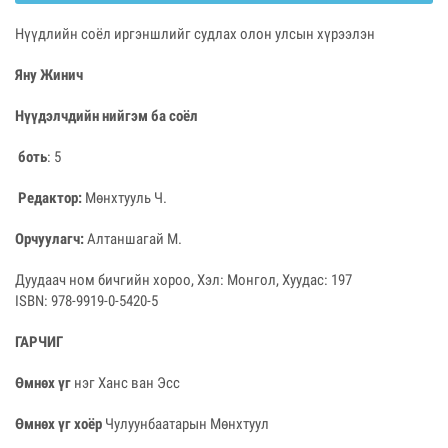
Нүүдлийн соёл иргэншлийг судлах олон улсын хүрээлэн
Яну Жинич
Нүүдэлчдийн нийгэм ба соёл
боть
: 5
Редактор:
Мөнхтууль Ч.
Орчуулагч:
Алтаншагай М.
Дуудаач ном бичгийн хороо, Хэл: Монгол, Хуудас: 197
ISBN: 978-9919-0-5420-5
ГАРЧИГ
Өмнөх үг
нэг Ханс ван Эсс
Өмнөх үг хоёр
Чулуунбаатарын Мөнхтуул