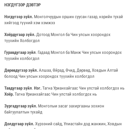
НЭГДҮГЭЭР ДЭВТЭР
Нэгдүгээр зүйл.
Монголчуудын оршин суусан газар, нэрийн тухай
хийгээд түүний хэм хэмжээ
Хоёрдугаар зүйл.
Дотоод Монгол ба Чин улсын хоорондох
түүхийн Холбогдол
Гуравдугаар зүйл
. Гадаад Монгол ба Манж Чин улсын хоорондох
түүхийн холбогдол
Дөрөвдүгээр зүйл.
Алшаа, Өйрад, Өчид, Дөрвөд, Ховдын Алтай
болоод Чин улсын хоорондох түүхийн холбогдол
Тавдугаар зүйл
.
Нэг.
Тагна Урианхайгаас Чин улстай холбогдох нь
Хоёр.
Тагна Урианхайгаас Чин улстай холбогдох нь
Зургадугаар зүйл.
Монголыи засаг захиргааны зохион
байгуулалтын тухайд
Долдугаар зүйл.
Хүрээний сайд, Улиастайн дэд жанжин, Ховдын