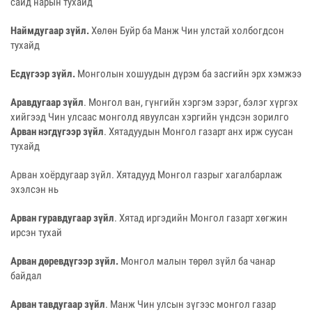
сайд нарын тухайд
Наймдугаар зүйл.
Хөлөн Буйр ба Манж Чин улстай холбогдсон
тухайд
Есдүгээр зүйл.
Монголын хошуудын дүрэм ба засгийн эрх хэмжээ
Аравдугаар зүйл
. Монгол ван, гүнгийн хэргэм зэрэг, бэлэг хүргэх
хийгээд Чин улсаас монголд явуулсан хэргийн үндсэн зорилго
Арван нэгдүгээр зүйл
. Хятадуудын Монгол газарт анх ирж суусан
тухайд
Арван хоёрдугаар зүйл. Хятадууд Монгол газрыг хагалбарлаж
эхэлсэн нь
Арван гуравдугаар зүйл
. Хятад иргэдийн Монгол газарт хөгжин
ирсэн тухай
Арван дөревдүгээр зүйл.
Монгол малын төрөл зүйл ба чанар
байдал
Арван тавдугаар зүйл
. Манж Чин улсын зүгээс монгол газар