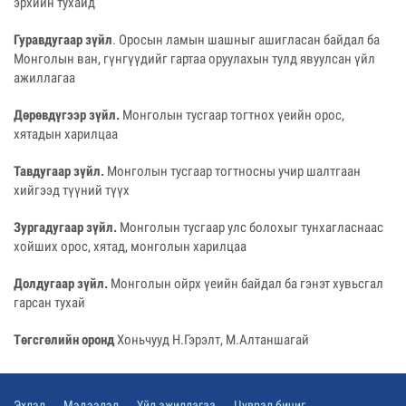
эрхийн тухайд
Гуравдугаар зүйл
. Оросын ламын шашныг ашигласан байдал ба
Монголын ван, гүнгүүдийг гартаа оруулахын тулд явуулсан үйл
ажиллагаа
Дөрөвдүгээр зүйл.
Монголын тусгаар тогтнох үеийн орос,
хятадын харилцаа
Тавдугаар зүйл.
Монголын тусгаар тогтносны учир шалтгаан
хийгээд түүний түүх
Зургадугаар зүйл.
Монголын тусгаар улс болохыг тунхагласнаас
хойших орос, хятад, монголын харилцаа
Долдугаар зүйл.
Монголын ойрх үеийн байдал ба гэнэт хувьсгал
гарсан тухай
Төгсгөлийн оронд
Хоньчууд Н.Гэрэлт, М.Алтаншагай
Эхлэл
Мэдээлэл
Үйл ажиллагаа
Цуврал бичиг