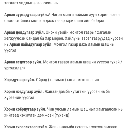
хагалах явдлыг зогсоосон нь
Арван зургадугаар зүйл.
А Нэгэн мянга найман зуун хорин нэгэн
оноос хойших монгол дахь газар тариалангийн байдал
Арван долдугаар зүйл.
Ойрхи үеийн монгол газрыг хагалан
хөгжүүлсэн байдал ба Хар мөрөн, Хэйлуны зэрэг газруудад хүрсэн
нь
Арван наймдугаар зүйл
. Монгол газар дахь ламын шашны
үүсгэл
Арван есдүгээр зүйл.
Монгол газарт ламын шашин үүссэн тухай /
үргэлжлэл/
Хорьдугаар зүйл.
Ойрад (халимаг)-ын ламын шашин
Хорин нэгдүгээр зүйл.
Жавзандамба хутагтын үүссэн нь ба
Хүрээний үүсгэл
Хорин хоёрдугаар зүйл
. Чин улсын ламын шашныг хамгаалсан нь
хийгээд хөхиүлэн дэмжсэн (тухайд)
Хорин гуравдугаар зүйл.
Жавзандамба хутагтыг хэрхэн ямраар