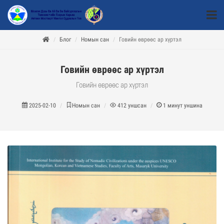
Блог
Номын сан
Говийн өврөөс ар хүртэл
Говийн өврөөс ар хүртэл
Говийн өврөөс ар хүртэл
2025-02-10
Номын сан
412
уншсан
1
минут уншина