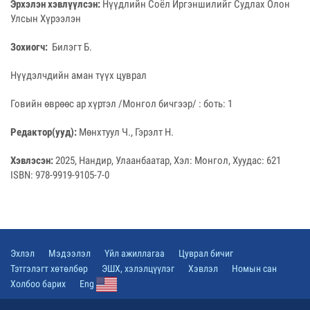
Эрхэлэн хэвлүүлсэн:
Нүүдлийн Соёл Иргэншилийг Судлах Олон
Улсын Хүрээлэн
Зохиогч:
Билэгт Б.
Нүүдэлчдийн аман түүх цуврал
Говийн өврөөс ар хүртэл /Монгол бичгээр/ : боть: 1
Редактор(ууд):
Мөнхтуул Ч., Гэрэлт Н.
Хэвлэсэн:
2025, Нандир, Улаанбаатар, Хэл: Монгол, Хуудас: 621
ISBN: 978-9919-9105-7-0
Эхлэл
Мэдээлэл
Үйл ажиллагаа
Цуврал бичиг
Тэтгэлэгт хөтөлбөр
ЭШХ, хэлэлцүүлэг
Хэвлэл
Номын сан
Холбоо барих
Eng